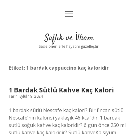
menüyü
Anasayfa
aç
Gizlilik Politikası
Saflık ve İlham
Yasal Uyarı
Sade önerilerle hayatını güzelleştir!
Hakkımızda
Etiket:
1 bardak cappuccino kaç kaloridir
1 Bardak Sütlü Kahve Kaç Kalori
Tarih: Eylül 19, 2024
1 bardak sütlü Nescafe kaç kalori? Bir fincan sütlü
Nescafe’nin kalorisi yaklaşık 46 kcal’dir. 1 bardak
sütlü soğuk kahve kaç kaloridir? 6 gün önce 250 ml
sütlü kahve kaç kaloridir? Sütlü kahveKalsiyum