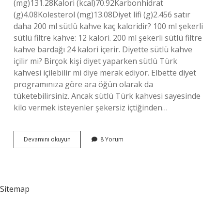
(mg)131.28Kalori (kcal)70.92Karbonhidrat
(g)4.08Kolesterol (mg)13.08Diyet lifi (g)2.456 satır
daha 200 ml sütlü kahve kaç kaloridir? 100 ml şekerli
sütlü filtre kahve: 12 kalori. 200 ml şekerli sütlü filtre
kahve bardağı 24 kalori içerir. Diyette sütlü kahve
içilir mi? Birçok kişi diyet yaparken sütlü Türk
kahvesi içilebilir mi diye merak ediyor. Elbette diyet
programınıza göre ara öğün olarak da
tüketebilirsiniz. Ancak sütlü Türk kahvesi sayesinde
kilo vermek isteyenler şekersiz içtiğinden…
1
Devamını okuyun
8 Yorum
Bardak
Sütlü
Kahve
Kaç
Kalori
Sitemap