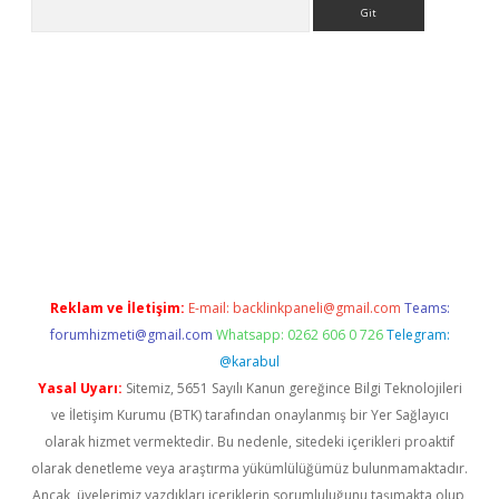
Arama
er
betexper.xyz
Reklam ve İletişim:
E-mail:
backlinkpaneli@gmail.com
Teams:
forumhizmeti@gmail.com
Whatsapp: 0262 606 0 726
Telegram:
@karabul
Yasal Uyarı:
Sitemiz, 5651 Sayılı Kanun gereğince Bilgi Teknolojileri
ve İletişim Kurumu (BTK) tarafından onaylanmış bir Yer Sağlayıcı
olarak hizmet vermektedir. Bu nedenle, sitedeki içerikleri proaktif
olarak denetleme veya araştırma yükümlülüğümüz bulunmamaktadır.
Ancak, üyelerimiz yazdıkları içeriklerin sorumluluğunu taşımakta olup,