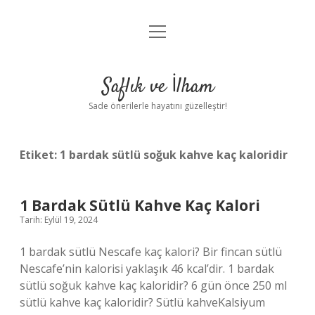
menüyü
Anasayfa
aç
Gizlilik Politikası
Saflık ve İlham
Yasal Uyarı
Sade önerilerle hayatını güzelleştir!
Hakkımızda
Etiket:
1 bardak sütlü soğuk kahve kaç kaloridir
1 Bardak Sütlü Kahve Kaç Kalori
Tarih: Eylül 19, 2024
1 bardak sütlü Nescafe kaç kalori? Bir fincan sütlü
Nescafe’nin kalorisi yaklaşık 46 kcal’dir. 1 bardak
sütlü soğuk kahve kaç kaloridir? 6 gün önce 250 ml
sütlü kahve kaç kaloridir? Sütlü kahveKalsiyum