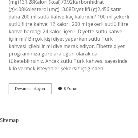
(mg)131.28Kalori (kcal)70.92Karbonhidrat
(g)4.08Kolesterol (mg)13.08Diyet lifi (g)2.456 satır
daha 200 ml sütlü kahve kaç kaloridir? 100 ml şekerli
sütlü filtre kahve: 12 kalori. 200 ml şekerli sütlü filtre
kahve bardağı 24 kalori içerir. Diyette sütlü kahve
içilir mi? Birçok kişi diyet yaparken sütlü Türk
kahvesi içilebilir mi diye merak ediyor. Elbette diyet
programınıza göre ara öğün olarak da
tüketebilirsiniz. Ancak sütlü Türk kahvesi sayesinde
kilo vermek isteyenler şekersiz içtiğinden…
1
Devamını okuyun
8 Yorum
Bardak
Sütlü
Kahve
Kaç
Kalori
Sitemap