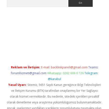
Arama
Reklam ve İletişim:
E-mail:
backlinkpaneli@gmail.com
Teams:
forumhizmeti@gmail.com
Whatsapp: 0262 606 0 726
Telegram:
@karabul
Yasal Uyarı:
Sitemiz, 5651 Sayılı Kanun gereğince Bilgi Teknolojileri
ve İletişim Kurumu (BTK) tarafından onaylanmış bir Yer Sağlayıcı
olarak hizmet vermektedir. Bu nedenle, sitedeki içerikleri proaktif
olarak denetleme veya araştırma yükümlülüğümüz bulunmamaktadır.
Ancak, üyelerimiz yazdıkları içeriklerin sorumluluğunu taşımakta olup,