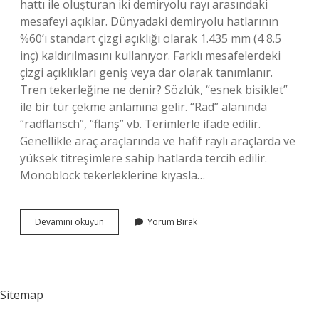
hattı ile oluşturan iki demiryolu rayı arasındaki
mesafeyi açıklar. Dünyadaki demiryolu hatlarının
%60’ı standart çizgi açıklığı olarak 1.435 mm (4 8.5
inç) kaldırılmasını kullanıyor. Farklı mesafelerdeki
çizgi açıklıkları geniş veya dar olarak tanımlanır.
Tren tekerleğine ne denir? Sözlük, “esnek bisiklet”
ile bir tür çekme anlamına gelir. “Rad” alanında
“radflansch”, “flanş” vb. Terimlerle ifade edilir.
Genellikle araç araçlarında ve hafif raylı araçlarda ve
yüksek titreşimlere sahip hatlarda tercih edilir.
Monoblock tekerleklerine kıyasla…
Cari
Devamını okuyun
Yorum Bırak
Hat
Ne
Demek
Sitemap