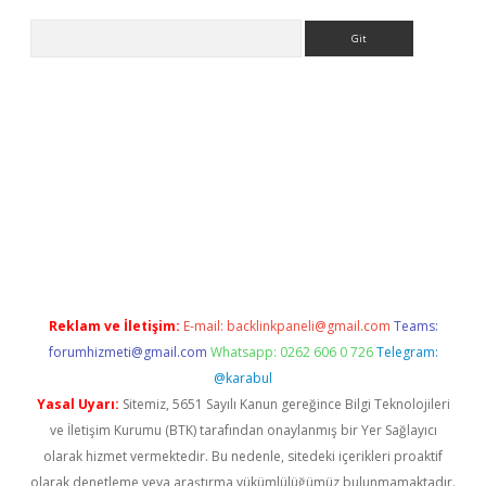
Arama
r
betexper.xyz
Reklam ve İletişim:
E-mail:
backlinkpaneli@gmail.com
Teams:
forumhizmeti@gmail.com
Whatsapp: 0262 606 0 726
Telegram:
@karabul
Yasal Uyarı:
Sitemiz, 5651 Sayılı Kanun gereğince Bilgi Teknolojileri
ve İletişim Kurumu (BTK) tarafından onaylanmış bir Yer Sağlayıcı
olarak hizmet vermektedir. Bu nedenle, sitedeki içerikleri proaktif
olarak denetleme veya araştırma yükümlülüğümüz bulunmamaktadır.