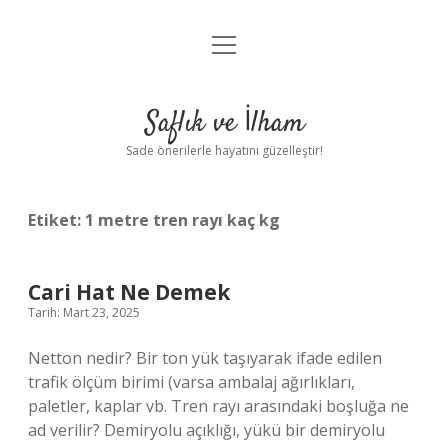
menüyü
Anasayfa
aç
Gizlilik Politikası
Saflık ve İlham
Yasal Uyarı
Sade önerilerle hayatını güzelleştir!
Hakkımızda
Etiket:
1 metre tren rayı kaç kg
Cari Hat Ne Demek
Tarih: Mart 23, 2025
Netton nedir? Bir ton yük taşıyarak ifade edilen
trafik ölçüm birimi (varsa ambalaj ağırlıkları,
paletler, kaplar vb. Tren rayı arasındaki boşluğa ne
ad verilir? Demiryolu açıklığı, yükü bir demiryolu