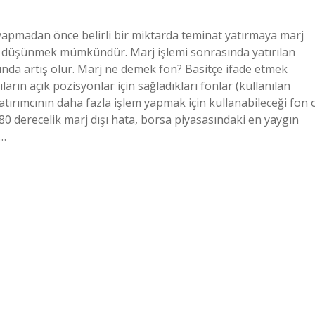
m yapmadan önce belirli bir miktarda teminat yatırmaya marj
ak düşünmek mümkündür. Marj işlemi sonrasında yatırılan
nında artış olur. Marj ne demek fon? Basitçe ifade etmek
arın açık pozisyonlar için sağladıkları fonlar (kullanılan
atırımcının daha fazla işlem yapmak için kullanabileceği fon 
80 derecelik marj dışı hata, borsa piyasasındaki en yaygın
.…