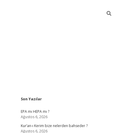
Sidebar
Son Yazılar
betexper
betexpe
EPA mı HEPA mı ?
Ağustos 6, 2026
Kur’an-ı Kerim bize nelerden bahseder ?
Ağustos 6, 2026