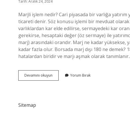
Tarih: Aralık 24, 2024
Marjli işlem nedir? Cari piyasada bir varlığa yatırı
ticareti denir. Söz konusu işlemi bir mevduat olar
varlıklardan kar elde edilirse, sermayedeki kar ora
gerekirse, hesaptaki değer (öz sermaye) ile yatırımcıl
marj) arasındaki orandır. Marj ne kadar yüksekse, y
kadar fazla olur. Borsada marj dışı 180 ne demek? 1
hatalardan biridir ve marjı aşmak olarak tanımlanır
Marjlı
Devamını okuyun
Yorum Bırak
Işlem
Nedir
Sitemap