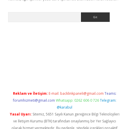
Arama
r
betexper.xyz
Reklam ve İletişim:
E-mail:
backlinkpaneli@gmail.com
Teams:
forumhizmeti@gmail.com
Whatsapp: 0262 606 0 726
Telegram:
@karabul
Yasal Uyarı:
Sitemiz, 5651 Sayılı Kanun gereğince Bilgi Teknolojileri
ve İletişim Kurumu (BTK) tarafından onaylanmış bir Yer Sağlayıcı
olarak hizmet vermektedir. Bu nedenle, sitedeki içerikleri proaktif