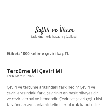
menüyü
Anasayfa
aç
Gizlilik Politikası
Saflık ve İlham
Yasal Uyarı
Sade önerilerle hayatını güzelleştir!
Hakkımızda
Etiket:
1000 kelime çeviri kaç TL
Tercüme Mi Çeviri Mi
Tarih: Mart 31, 2025
Çeviri ve tercüme arasındaki fark nedir? Çeviri ve
çeviri arasındaki fark, çevirinin en basit hikayesidir
ve çeviri derhal ve hemendir. Çeviri ve çeviri çoğu kişi
tarafından aynı anlamlı kelimeler olarak kabul edilir