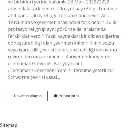
ve birbirleri yerine kullanılır.23 Mart 202222222
arasındaki fark nedir? -UluayuLuay ›Blog› Tercume-
and-aar … Uluay ›Blog› Tercume-and-ceviri-Ar …
Tercüman ve çevirmen arasındaki fark nedir? Bu iki
profesyonel grup aynı görünse de, aralarında
farklılıklar vardır. Yazılı kaynakları bir dilden diğerine
dönüştüren kişi olan çevirmen kimdir. Kimin sözlü
veya işaret dili çevirisi ile tercüme edildiği sorusunu
çeviren tercüman kimdir. – Kariyer.netkariyer.net
›Tercuman+Cevirms› Kariyeyer.net
›Tercuman+Cevirmen› Yeminli tercüme yeterli mi?
Schworne çevirisi yasal…
Tercüme
Devamını okuyun
Yorum Bırak
Mi
Çeviri
Mi
Sitemap