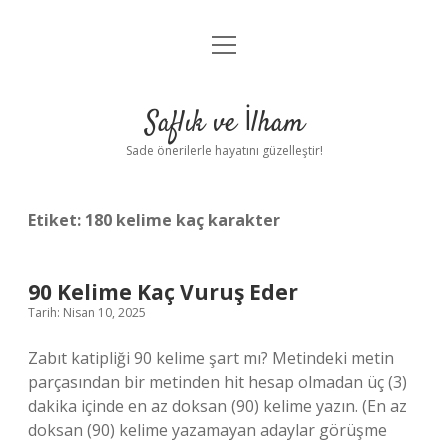
menüyü
Anasayfa
aç
Gizlilik Politikası
Saflık ve İlham
Yasal Uyarı
Sade önerilerle hayatını güzelleştir!
Hakkımızda
Etiket:
180 kelime kaç karakter
90 Kelime Kaç Vuruş Eder
Tarih: Nisan 10, 2025
Zabıt katipliği 90 kelime şart mı? Metindeki metin
parçasından bir metinden hit hesap olmadan üç (3)
dakika içinde en az doksan (90) kelime yazın. (En az
doksan (90) kelime yazamayan adaylar görüşme