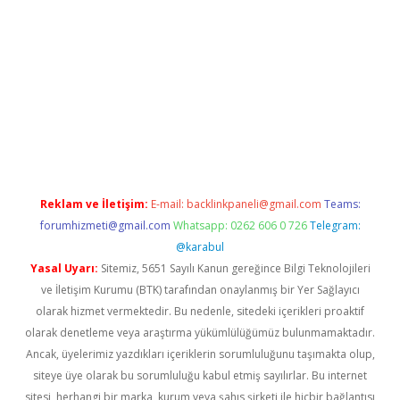
r
betexper.xyz
Reklam ve İletişim:
E-mail:
backlinkpaneli@gmail.com
Teams:
forumhizmeti@gmail.com
Whatsapp: 0262 606 0 726
Telegram:
@karabul
Yasal Uyarı:
Sitemiz, 5651 Sayılı Kanun gereğince Bilgi Teknolojileri
ve İletişim Kurumu (BTK) tarafından onaylanmış bir Yer Sağlayıcı
olarak hizmet vermektedir. Bu nedenle, sitedeki içerikleri proaktif
olarak denetleme veya araştırma yükümlülüğümüz bulunmamaktadır.
Ancak, üyelerimiz yazdıkları içeriklerin sorumluluğunu taşımakta olup,
siteye üye olarak bu sorumluluğu kabul etmiş sayılırlar. Bu internet
sitesi, herhangi bir marka, kurum veya şahıs şirketi ile hiçbir bağlantısı