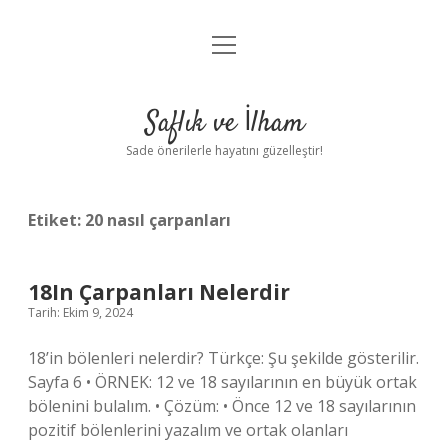
menüyü
Anasayfa
aç
Gizlilik Politikası
Saflık ve İlham
Yasal Uyarı
Sade önerilerle hayatını güzelleştir!
Hakkımızda
Etiket:
20 nasıl çarpanları
18In Çarpanları Nelerdir
Tarih: Ekim 9, 2024
18’in bölenleri nelerdir? Türkçe: Şu şekilde gösterilir.
Sayfa 6 • ÖRNEK: 12 ve 18 sayılarının en büyük ortak
bölenini bulalım. • Çözüm: • Önce 12 ve 18 sayılarının
pozitif bölenlerini yazalım ve ortak olanları