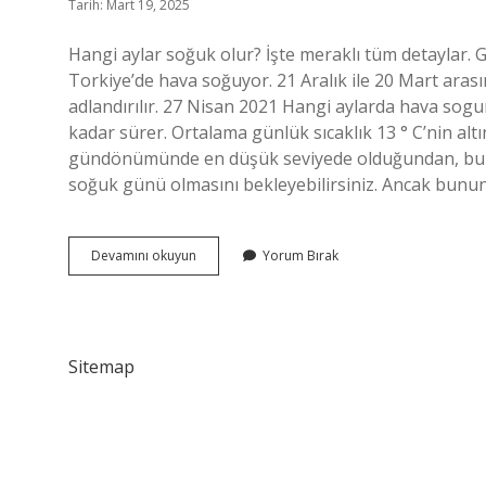
Tarih: Mart 19, 2025
Hangi aylar soğuk olur? İşte meraklı tüm detaylar. 
Torkiye’de hava soğuyor. 21 Aralık ile 20 Mart aras
adlandırılır. 27 Nisan 2021 Hangi aylarda hava sogu
kadar sürer. Ortalama günlük sıcaklık 13 ° C’nin altı
gündönümünde en düşük seviyede olduğundan, bu 21 
soğuk günü olmasını bekleyebilirsiniz. Ancak bunun
Hangi
Devamını okuyun
Yorum Bırak
Aylar
Hava
Soğuk
Olur
Sitemap