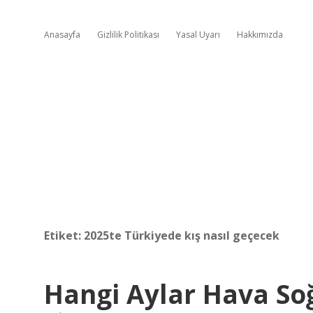
Anasayfa
Gizlilik Politikası
Yasal Uyarı
Hakkımızda
Etiket:
2025te Türkiyede kış nasıl geçecek
Hangi Aylar Hava So