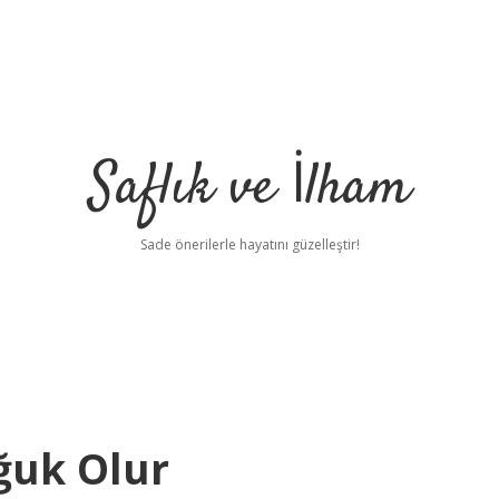
Saflık ve İlham
Sade önerilerle hayatını güzelleştir!
ğuk Olur