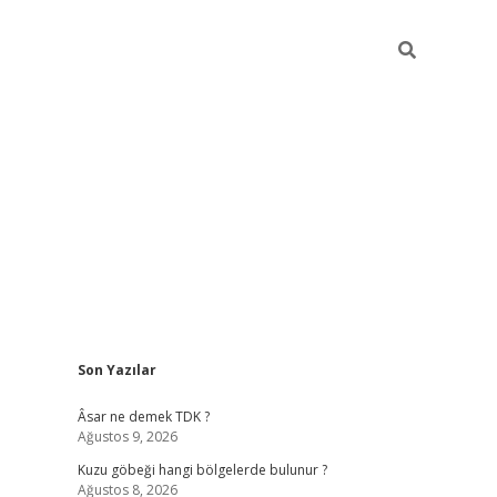
Sidebar
Son Yazılar
betexper
betexpe
Âsar ne demek TDK ?
Ağustos 9, 2026
Kuzu göbeği hangi bölgelerde bulunur ?
Ağustos 8, 2026