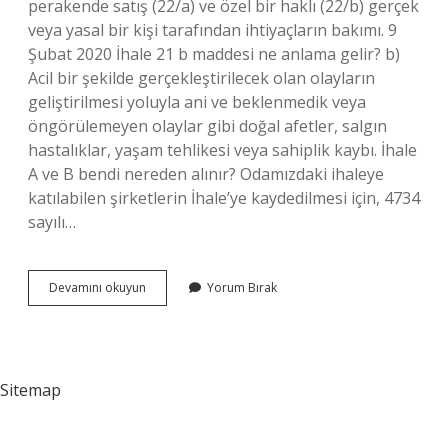
perakende satış (22/a) ve özel bir haklı (22/b) gerçek
veya yasal bir kişi tarafından ihtiyaçların bakımı. 9
Şubat 2020 İhale 21 b maddesi ne anlama gelir? b)
Acil bir şekilde gerçekleştirilecek olan olayların
geliştirilmesi yoluyla ani ve beklenmedik veya
öngörülemeyen olaylar gibi doğal afetler, salgın
hastalıklar, yaşam tehlikesi veya sahiplik kaybı. İhale
A ve B bendi nereden alınır? Odamızdaki ihaleye
katılabilen şirketlerin İhale’ye kaydedilmesi için, 4734
sayılı…
22
Devamını okuyun
Yorum Bırak
B
Ne
Demek
Sitemap