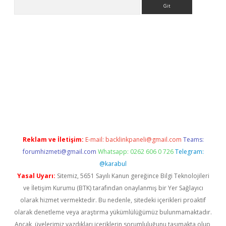
Arama
r
betexper.xyz
Reklam ve İletişim:
E-mail:
backlinkpaneli@gmail.com
Teams:
forumhizmeti@gmail.com
Whatsapp: 0262 606 0 726
Telegram:
@karabul
Yasal Uyarı:
Sitemiz, 5651 Sayılı Kanun gereğince Bilgi Teknolojileri
ve İletişim Kurumu (BTK) tarafından onaylanmış bir Yer Sağlayıcı
olarak hizmet vermektedir. Bu nedenle, sitedeki içerikleri proaktif
olarak denetleme veya araştırma yükümlülüğümüz bulunmamaktadır.
Ancak, üyelerimiz yazdıkları içeriklerin sorumluluğunu taşımakta olup,