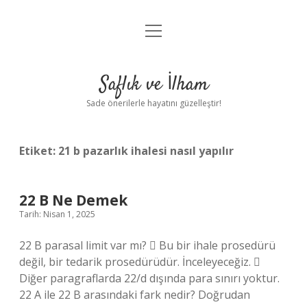
menüyü
Anasayfa
aç
Gizlilik Politikası
Saflık ve İlham
Yasal Uyarı
Sade önerilerle hayatını güzelleştir!
Hakkımızda
Etiket:
21 b pazarlık ihalesi nasıl yapılır
22 B Ne Demek
Tarih: Nisan 1, 2025
22 B parasal limit var mı?  Bu bir ihale prosedürü
değil, bir tedarik prosedürüdür. İnceleyeceğiz. 
Diğer paragraflarda 22/d dışında para sınırı yoktur.
22 A ile 22 B arasındaki fark nedir? Doğrudan