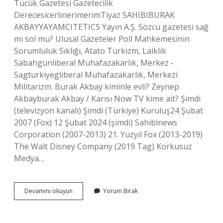
Tücük Gazetesi Gazetecilik
DerecesicerlinerimerimTiyaz SAHIBIBURAK
AKBAYYAYAMCITETICS Yayın A.Ş. Sözcü gazetesi sağ
mı sol mu? Ulusal Gazeteler Poll Mahkemesinin
Sorumluluk Sıklığı, Atato Türkizm, Laiklik
Sabahgünliberal Muhafazakarlık, Merkez -
Sagturkiyegliberal Muhafazakarlık, Merkezi
Militarizm. Burak Akbay kiminle evli? Zeynep
Akbayburak Akbay / Karısı Now TV kime ait? Şimdi
(televizyon kanalı) Şimdi (Türkiye) Kuruluş24 Şubat
2007 (Fox) 12 Şubat 2024 (şimdi) Sahibinews
Corporation (2007-2013) 21. Yüzyıl Fox (2013-2019)
The Walt Disney Company (2019 Tag) Korkusuz
Medya…
Sözcü
Devamını okuyun
Yorum Bırak
Tvnin
Sahibi
Kim