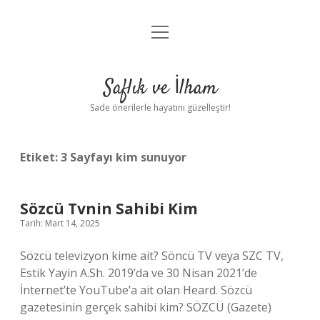
menüyü
Anasayfa
aç
Gizlilik Politikası
Saflık ve İlham
Yasal Uyarı
Sade önerilerle hayatını güzelleştir!
Hakkımızda
Etiket:
3 Sayfayı kim sunuyor
Sözcü Tvnin Sahibi Kim
Tarih: Mart 14, 2025
Sözcü televizyon kime ait? Söncü TV veya SZC TV,
Estik Yayin A.Sh. 2019’da ve 30 Nisan 2021’de
İnternet’te YouTube’a ait olan Heard. Sözcü
gazetesinin gerçek sahibi kim? SÖZCÜ (Gazete)