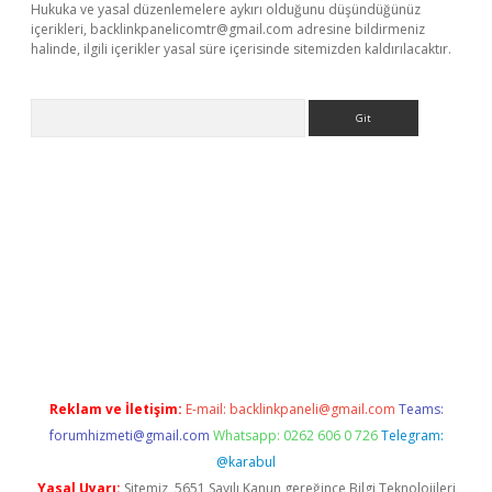
Hukuka ve yasal düzenlemelere aykırı olduğunu düşündüğünüz
içerikleri,
backlinkpanelicomtr@gmail.com
adresine bildirmeniz
halinde, ilgili içerikler yasal süre içerisinde sitemizden kaldırılacaktır.
Arama
r
betexper.xyz
Reklam ve İletişim:
E-mail:
backlinkpaneli@gmail.com
Teams:
forumhizmeti@gmail.com
Whatsapp: 0262 606 0 726
Telegram:
@karabul
Yasal Uyarı:
Sitemiz, 5651 Sayılı Kanun gereğince Bilgi Teknolojileri