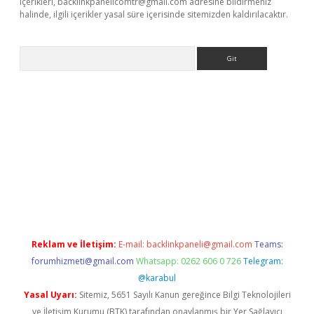
içerikleri,
backlinkpanelicomtr@gmail.com
adresine bildirmeniz
halinde, ilgili içerikler yasal süre içerisinde sitemizden kaldırılacaktır.
Arama
r
betexper.xyz
Reklam ve İletişim:
E-mail:
backlinkpaneli@gmail.com
Teams:
forumhizmeti@gmail.com
Whatsapp: 0262 606 0 726
Telegram:
@karabul
Yasal Uyarı:
Sitemiz, 5651 Sayılı Kanun gereğince Bilgi Teknolojileri
ve İletişim Kurumu (BTK) tarafından onaylanmış bir Yer Sağlayıcı