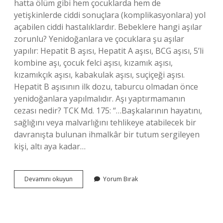
hatta ölüm gibi hem çocuklarda hem de
yetişkinlerde ciddi sonuçlara (komplikasyonlara) yol
açabilen ciddi hastalıklardır. Bebeklere hangi aşılar
zorunlu? Yenidoğanlara ve çocuklara şu aşılar
yapılır: Hepatit B aşısı, Hepatit A aşısı, BCG aşısı, 5’li
kombine aşı, çocuk felci aşısı, kızamık aşısı,
kızamıkçık aşısı, kabakulak aşısı, suçiçeği aşısı.
Hepatit B aşısının ilk dozu, taburcu olmadan önce
yenidoğanlara yapılmalıdır. Aşı yaptırmamanın
cezası nedir? TCK Md. 175: “…Başkalarının hayatını,
sağlığını veya malvarlığını tehlikeye atabilecek bir
davranışta bulunan ihmalkâr bir tutum sergileyen
kişi, altı aya kadar…
Bebeklere
Devamını okuyun
Yorum Bırak
Aşı
Yaptırmak
Zorunlu
Mu