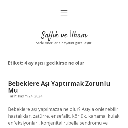
menüyü
Anasayfa
aç
Gizlilik Politikası
Saflık ve İlham
Yasal Uyarı
Sade önerilerle hayatını güzelleştir!
Hakkımızda
Etiket:
4 ay aşısı gecikirse ne olur
Bebeklere Aşı Yaptırmak Zorunlu
Mu
Tarih: Kasım 24, 2024
Bebeklere aşı yapılmazsa ne olur? Aşıyla önlenebilir
hastalıklar, zatürre, ensefalit, körlük, kanama, kulak
enfeksiyonları, konjenital rubella sendromu ve