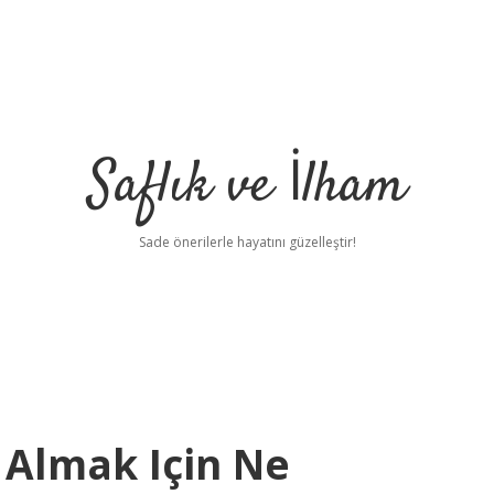
Saflık ve İlham
Sade önerilerle hayatını güzelleştir!
 Almak Için Ne