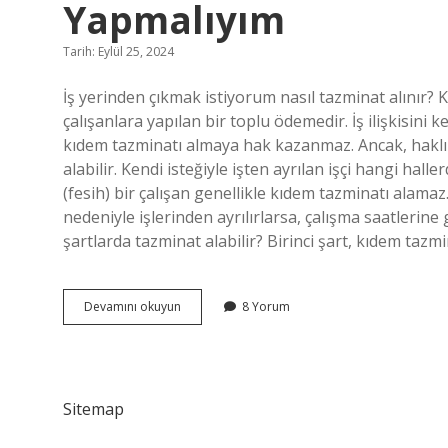
Yapmalıyım
Tarih: Eylül 25, 2024
İş yerinden çıkmak istiyorum nasıl tazminat alınır? K
çalışanlara yapılan bir toplu ödemedir. İş ilişkisini k
kıdem tazminatı almaya hak kazanmaz. Ancak, haklı 
alabilir. Kendi isteğiyle işten ayrılan işçi hangi haller
(fesih) bir çalışan genellikle kıdem tazminatı alamaz
nedeniyle işlerinden ayrılırlarsa, çalışma saatlerine
şartlarda tazminat alabilir? Birinci şart, kıdem tazm
Işyerinden
Devamını okuyun
8 Yorum
Tazminat
Almak
Için
Ne
Yapmalıyım
Sitemap