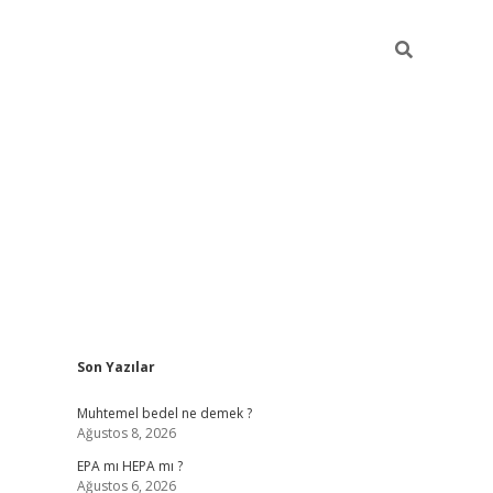
Sidebar
Son Yazılar
betexper
betexpe
Muhtemel bedel ne demek ?
Ağustos 8, 2026
EPA mı HEPA mı ?
Ağustos 6, 2026