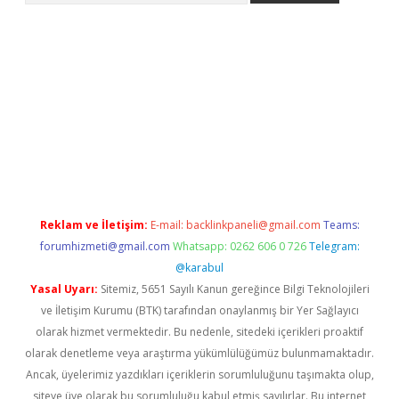
er
betexper.xyz
Reklam ve İletişim:
E-mail:
backlinkpaneli@gmail.com
Teams:
forumhizmeti@gmail.com
Whatsapp: 0262 606 0 726
Telegram:
@karabul
Yasal Uyarı:
Sitemiz, 5651 Sayılı Kanun gereğince Bilgi Teknolojileri
ve İletişim Kurumu (BTK) tarafından onaylanmış bir Yer Sağlayıcı
olarak hizmet vermektedir. Bu nedenle, sitedeki içerikleri proaktif
olarak denetleme veya araştırma yükümlülüğümüz bulunmamaktadır.
Ancak, üyelerimiz yazdıkları içeriklerin sorumluluğunu taşımakta olup,
siteye üye olarak bu sorumluluğu kabul etmiş sayılırlar. Bu internet