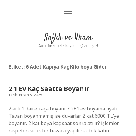
menüyü
Anasayfa
aç
Gizlilik Politikası
Saflık ve İlham
Yasal Uyarı
Sade önerilerle hayatını güzelleştir!
Hakkımızda
Etiket:
6 Adet Kapıya Kaç Kilo boya Gider
2 1 Ev Kaç Saatte Boyanır
Tarih: Nisan 5, 2025
2 artı 1 daire kaça boyanır? 2+1 ev boyama fiyatı
Tavan boyanmamış ise duvarlar 2 kat 6000 TL’ye
boyanır. 2 kat boya kaç saat sonra atılır? İşlemler
nispeten sıcak bir havada yapılırsa, tek katın