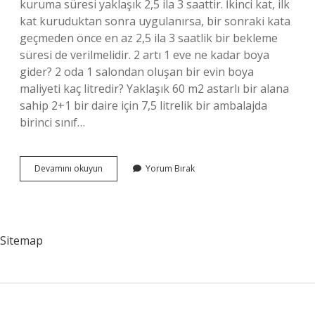
kuruma süresi yaklaşık 2,5 ila 3 saattir. İkinci kat, ilk
kat kuruduktan sonra uygulanırsa, bir sonraki kata
geçmeden önce en az 2,5 ila 3 saatlik bir bekleme
süresi de verilmelidir. 2 artı 1 eve ne kadar boya
gider? 2 oda 1 salondan oluşan bir evin boya
maliyeti kaç litredir? Yaklaşık 60 m2 astarlı bir alana
sahip 2+1 bir daire için 7,5 litrelik bir ambalajda
birinci sınıf…
2
Devamını okuyun
Yorum Bırak
1
Ev
Kaç
Saatte
Boyanır
Sitemap