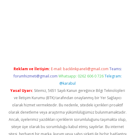
r
betexper.xyz
Reklam ve İletişim:
E-mail:
backlinkpaneli@gmail.com
Teams:
forumhizmeti@gmail.com
Whatsapp: 0262 606 0 726
Telegram:
@karabul
Yasal Uyarı:
Sitemiz, 5651 Sayılı Kanun gereğince Bilgi Teknolojileri
ve İletişim Kurumu (BTK) tarafından onaylanmış bir Yer Sağlayıcı
olarak hizmet vermektedir. Bu nedenle, sitedeki içerikleri proaktif
olarak denetleme veya araştırma yükümlülüğümüz bulunmamaktadır.
Ancak, üyelerimiz yazdıkları içeriklerin sorumluluğunu taşımakta olup,
siteye üye olarak bu sorumluluğu kabul etmiş sayılırlar. Bu internet
sitesi, herhangi bir marka, kurum veya şahıs şirketi ile hiçbir bağlantısı