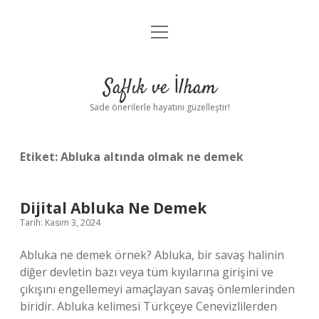
menüyü
Anasayfa
aç
Gizlilik Politikası
Saflık ve İlham
Yasal Uyarı
Sade önerilerle hayatını güzelleştir!
Hakkımızda
Etiket:
Abluka altında olmak ne demek
Dijital Abluka Ne Demek
Tarih: Kasım 3, 2024
Abluka ne demek örnek? Abluka, bir savaş halinin
diğer devletin bazı veya tüm kıyılarına girişini ve
çıkışını engellemeyi amaçlayan savaş önlemlerinden
biridir. Abluka kelimesi Türkçeye Cenevizlilerden