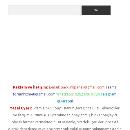
Arama
r
betexper.xyz
Reklam ve İletişim:
E-mail:
backlinkpaneli@gmail.com
Teams:
forumhizmeti@gmail.com
Whatsapp: 0262 606 0 726
Telegram:
@karabul
Yasal Uyarı:
Sitemiz, 5651 Sayılı Kanun gereğince Bilgi Teknolojileri
ve İletişim Kurumu (BTK) tarafından onaylanmış bir Yer Sağlayıcı
olarak hizmet vermektedir. Bu nedenle, sitedeki içerikleri proaktif
olarak denetleme veya araştırma yükümlülüğümüz bulunmamaktadır.