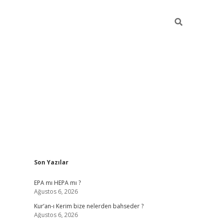
Sidebar
Son Yazılar
betexper
betexpe
EPA mı HEPA mı ?
Ağustos 6, 2026
Kur’an-ı Kerim bize nelerden bahseder ?
Ağustos 6, 2026