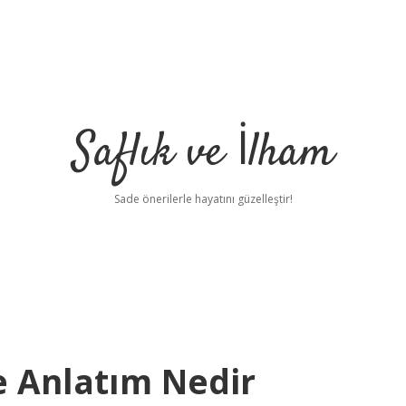
Saflık ve İlham
Sade önerilerle hayatını güzelleştir!
e Anlatım Nedir