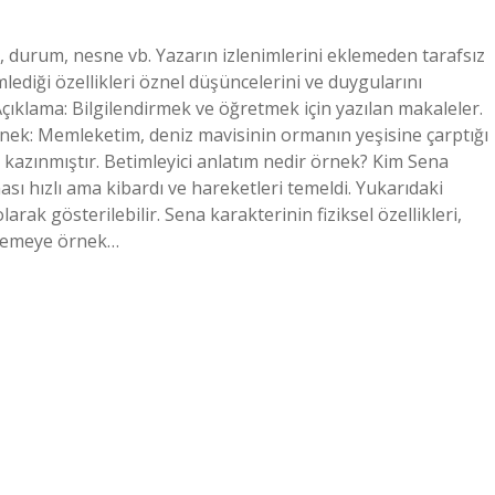
u, durum, nesne vb. Yazarın izlenimlerini eklemeden tarafsız
ediği özellikleri öznel düşüncelerini ve duygularını
 Açıklama: Bilgilendirmek ve öğretmek için yazılan makaleler.
örnek: Memleketim, deniz mavisinin ormanın yeşisine çarptığı
ra kazınmıştır. Betimleyici anlatım nedir örnek? Kim Sena
sı hızlı ama kibardı ve hareketleri temeldi. Yukarıdaki
arak gösterilebilir. Sena karakterinin fiziksel özellikleri,
imlemeye örnek…