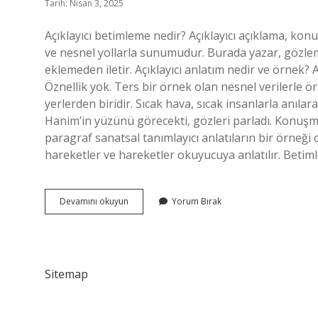
Tarih: Nisan 3, 2025
Açıklayıcı betimleme nedir? Açıklayıcı açıklama, kon
ve nesnel yollarla sunumudur. Burada yazar, gözleml
eklemeden iletir. Açıklayıcı anlatım nedir ve örnek?
Öznellik yok. Ters bir örnek olan nesnel verilerle 
yerlerden biridir. Sıcak hava, sıcak insanlarla anıla
Hanim’in yüzünü görecekti, gözleri parladı. Konuşma
paragraf sanatsal tanımlayıcı anlatıların bir örneği ol
hareketler ve hareketler okuyucuya anlatılır. Bet
Açıklayıcı
Devamını okuyun
Yorum Bırak
Betimleme
Anlatım
Nedir
Sitemap