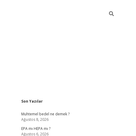
Sidebar
Son Yazılar
betexper
betexpe
Muhtemel bedel ne demek ?
Ağustos 8, 2026
EPA mı HEPA mı ?
Ağustos 6, 2026