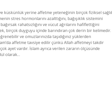
k ve küskünlük yerine affetme yeteneğinin birçok fiziksel sağlı
nin stres hormonlarını azalttığını, bağışıklık sistemini
ğırsak rahatsızlığını ve vücut ağrılarını hafiflettiğini
, birçok duyguyu içinde barındıran çok derin bir kelimedir.
öğrenebilir ve omuzlarınızda taşıdığınız yüklerden
slam’da affetme tavsiye edilir çünkü Allah affetmeyi takdir
çok ayet vardır. İslam ayrıca verilen zararın ölçüsünde
ödül olarak…