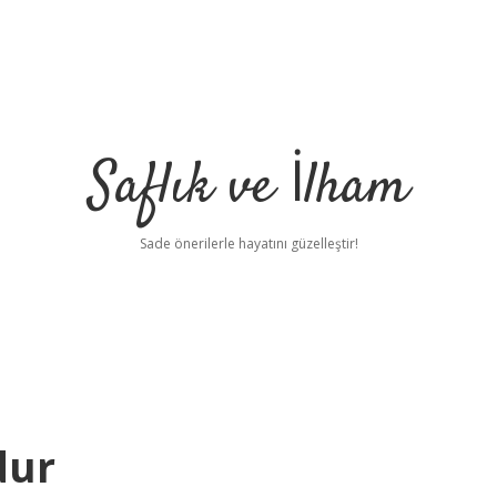
Saflık ve İlham
Sade önerilerle hayatını güzelleştir!
dur