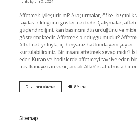
Tarih: Eylül 30, 2024
Affetmek iyileştirir mi? Araştırmalar, öfke, kızgınlı
faydası olduğunu göstermektedir. Çalışmalar, affetme
güçlendirdiğini, kan basıncını düşürdüğünü ve mide ba
göstermektedir. Affetmek bir duygu mudur? Affetmek
Affetmek yoluyla, iç dünyanız hakkında yeni şeyler 
kurtulabilirsiniz. Bir insanı affetmek sevap mıdır? İ
eder. Kuran ve hadislerde affetmeyi tavsiye eden bir
misillemeye izin verir, ancak Allah’ın affetmesi bir 
Affetmek
Devamını okuyun
8 Yorum
Doğru
Mudur
Sitemap