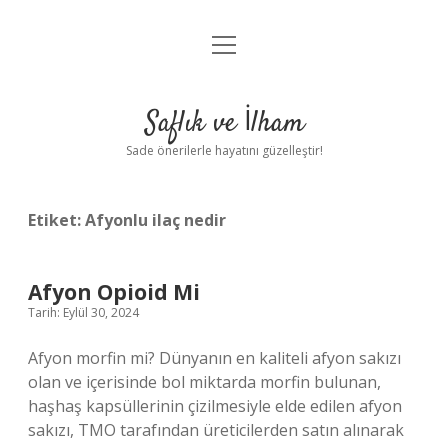
menüyü
Anasayfa
aç
Gizlilik Politikası
Saflık ve İlham
Yasal Uyarı
Sade önerilerle hayatını güzelleştir!
Hakkımızda
Etiket:
Afyonlu ilaç nedir
Afyon Opioid Mi
Tarih: Eylül 30, 2024
Afyon morfin mi? Dünyanın en kaliteli afyon sakızı
olan ve içerisinde bol miktarda morfin bulunan,
haşhaş kapsüllerinin çizilmesiyle elde edilen afyon
sakızı, TMO tarafından üreticilerden satın alınarak