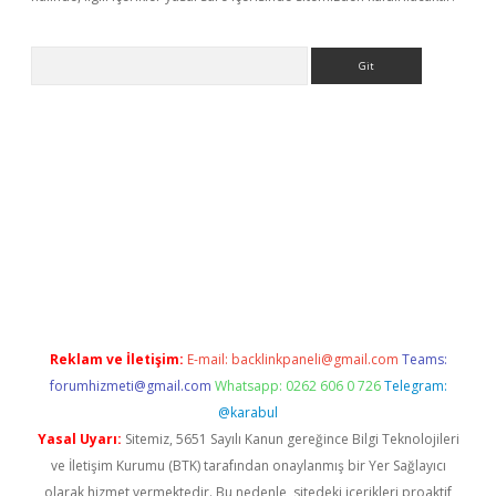
Arama
r
betexper.xyz
Reklam ve İletişim:
E-mail:
backlinkpaneli@gmail.com
Teams:
forumhizmeti@gmail.com
Whatsapp: 0262 606 0 726
Telegram:
@karabul
Yasal Uyarı:
Sitemiz, 5651 Sayılı Kanun gereğince Bilgi Teknolojileri
ve İletişim Kurumu (BTK) tarafından onaylanmış bir Yer Sağlayıcı
olarak hizmet vermektedir. Bu nedenle, sitedeki içerikleri proaktif