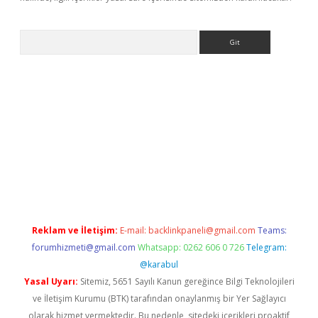
Arama
r
betexper.xyz
Reklam ve İletişim:
E-mail:
backlinkpaneli@gmail.com
Teams:
forumhizmeti@gmail.com
Whatsapp: 0262 606 0 726
Telegram:
@karabul
Yasal Uyarı:
Sitemiz, 5651 Sayılı Kanun gereğince Bilgi Teknolojileri
ve İletişim Kurumu (BTK) tarafından onaylanmış bir Yer Sağlayıcı
olarak hizmet vermektedir. Bu nedenle, sitedeki içerikleri proaktif