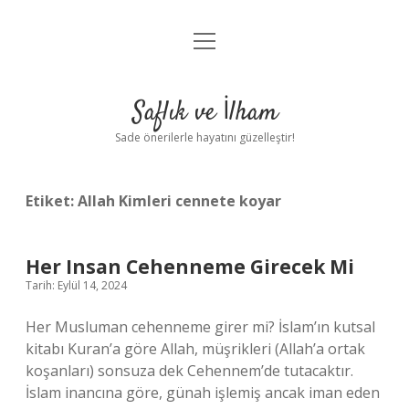
menüyü
Anasayfa
aç
Gizlilik Politikası
Saflık ve İlham
Yasal Uyarı
Sade önerilerle hayatını güzelleştir!
Hakkımızda
Etiket:
Allah Kimleri cennete koyar
Her Insan Cehenneme Girecek Mi
Tarih: Eylül 14, 2024
Her Musluman cehenneme girer mi? İslam’ın kutsal
kitabı Kuran’a göre Allah, müşrikleri (Allah’a ortak
koşanları) sonsuza dek Cehennem’de tutacaktır.
İslam inancına göre, günah işlemiş ancak iman eden