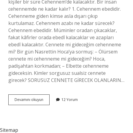
kişiler bir süre Cehennem’de kalacaktır. Bir insan
cehennemde ne kadar kalır? 1. Cehennem ebedidir.
Cehenneme giden kimse asla dışarı çıkıp
kurtulamaz. Cehennem azabı ne kadar sürecek?
Cehennem ebedidir. Müminler oradan çıkacaklar,
fakat kâfirler orada ebedî kalacaklar ve azapları
ebedî kalacaktır. Cennete mi gideceğim cehenneme
mi? Bir gün Nasrettin Hoca’ya sormuş: – Ölürsem
cennete mi cehenneme mi gideceğim? Hoca,
padişahtan korkmadan; – Elbette cehenneme
gideceksin. Kimler sorgusuz sualsiz cennete
girecek? SORUSUZ CENNETE GİRECEK OLANLARIN…
Her
Devamını okuyun
12 Yorum
Insan
Cehenneme
Girecek
Mi
Sitemap