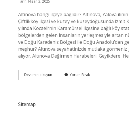
Tarih: Nisan 3, 2025
Altınova hangi ilçeye bağlıdır? Altınova, Yalova ilin
Çiftlikköy ilçesi ve kuzey ve kuzeydoğusunda İzmit Kö
yılında Kocaeli’nin Karamürsel ilçesine bağlı köy s
bölgelerden gelen insanların yerleşmesiyle artan nü
ve Doğu Karadeniz Bölgesi ile Doğu Anadolu’dan gel
meşhur? Altınova seyahatinizde mutlaka görmeniz 
alıyor. Altınova Değirmen Harabeleri, Geyikdere, 
Altınova
Devamını okuyun
Yorum Bırak
Hangi
Ilimize
Aittir
Sitemap