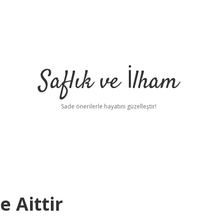
Saflık ve İlham
Sade önerilerle hayatını güzelleştir!
e Aittir