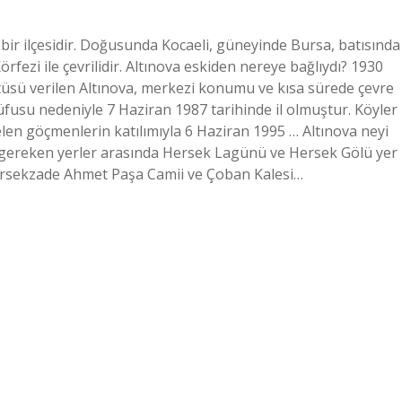
in bir ilçesidir. Doğusunda Kocaeli, güneyinde Bursa, batısında
rfezi ile çevrilidir. Altınova eskiden nereye bağlıydı? 1930
tatüsü verilen Altınova, merkezi konumu ve kısa sürede çevre
fusu nedeniyle 7 Haziran 1987 tarihinde il olmuştur. Köyler
en göçmenlerin katılımıyla 6 Haziran 1995 … Altınova neyi
gereken yerler arasında Hersek Lagünü ve Hersek Gölü yer
Hersekzade Ahmet Paşa Camii ve Çoban Kalesi…