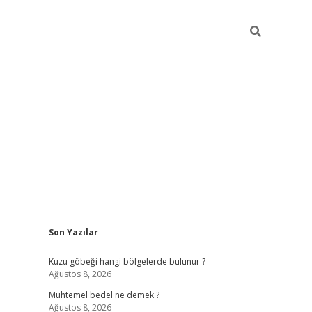
Sidebar
Son Yazılar
betexper
betexper.xyz
Kuzu göbeği hangi bölgelerde bulunur ?
Ağustos 8, 2026
Muhtemel bedel ne demek ?
Ağustos 8, 2026