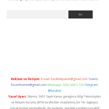
Arama
r
betexper.xyz
Reklam ve İletişim:
E-mail:
backlinkpaneli@gmail.com
Teams:
forumhizmeti@gmail.com
Whatsapp: 0262 606 0 726
Telegram:
@karabul
Yasal Uyarı:
Sitemiz, 5651 Sayılı Kanun gereğince Bilgi Teknolojileri
ve İletişim Kurumu (BTK) tarafından onaylanmış bir Yer Sağlayıcı
olarak hizmet vermektedir. Bu nedenle, sitedeki içerikleri proaktif