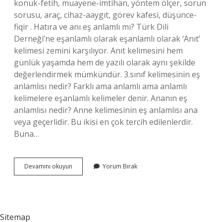
konuk-fetih, muayene-imtihan, yöntem ölçer, sorun
sorusu, araç, cihaz-aaygıt, görev kafesi, düşünce-
fiqir . Hatıra ve anı eş anlamlı mı? Türk Dili
Derneği’ne eşanlamlı olarak eşanlamlı olarak ‘Anıt’
kelimesi zemini karşılıyor. Anıt kelimesini hem
günlük yaşamda hem de yazılı olarak aynı şekilde
değerlendirmek mümkündür. 3.sınıf kelimesinin eş
anlamlısı nedir? Farklı ama anlamlı ama anlamlı
kelimelere eşanlamlı kelimeler denir. Ananın eş
anlamlısı nedir? Anne kelimesinin eş anlamlısı ana
veya geçerlidir. Bu ikisi en çok tercih edilenlerdir.
Buna…
Anın
Devamını okuyun
Yorum Bırak
Eş
Anlamı
Ne
Sitemap