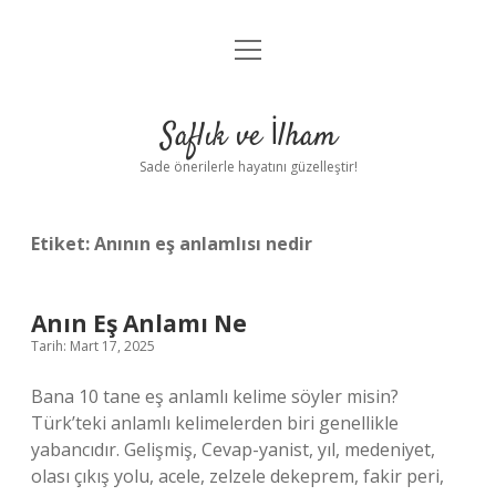
menüyü
Anasayfa
aç
Gizlilik Politikası
Saflık ve İlham
Yasal Uyarı
Sade önerilerle hayatını güzelleştir!
Hakkımızda
Etiket:
Anının eş anlamlısı nedir
Anın Eş Anlamı Ne
Tarih: Mart 17, 2025
Bana 10 tane eş anlamlı kelime söyler misin?
Türk’teki anlamlı kelimelerden biri genellikle
yabancıdır. Gelişmiş, Cevap-yanist, yıl, medeniyet,
olası çıkış yolu, acele, zelzele dekeprem, fakir peri,