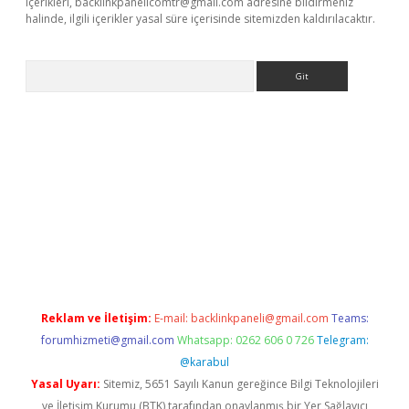
içerikleri,
backlinkpanelicomtr@gmail.com
adresine bildirmeniz
halinde, ilgili içerikler yasal süre içerisinde sitemizden kaldırılacaktır.
Arama
r
betexper.xyz
Reklam ve İletişim:
E-mail:
backlinkpaneli@gmail.com
Teams:
forumhizmeti@gmail.com
Whatsapp: 0262 606 0 726
Telegram:
@karabul
Yasal Uyarı:
Sitemiz, 5651 Sayılı Kanun gereğince Bilgi Teknolojileri
ve İletişim Kurumu (BTK) tarafından onaylanmış bir Yer Sağlayıcı