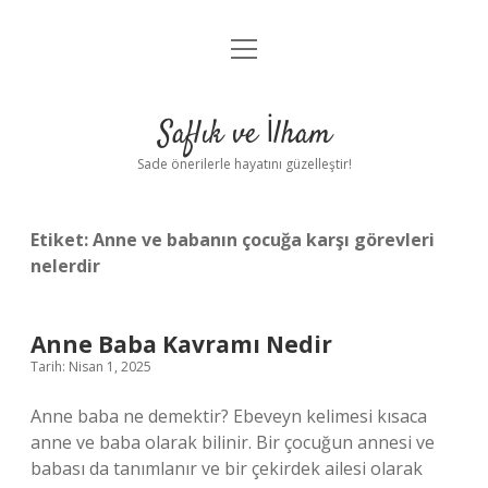
menüyü
Anasayfa
aç
Gizlilik Politikası
Saflık ve İlham
Yasal Uyarı
Sade önerilerle hayatını güzelleştir!
Hakkımızda
Etiket:
Anne ve babanın çocuğa karşı görevleri
nelerdir
Anne Baba Kavramı Nedir
Tarih: Nisan 1, 2025
Anne baba ne demektir? Ebeveyn kelimesi kısaca
anne ve baba olarak bilinir. Bir çocuğun annesi ve
babası da tanımlanır ve bir çekirdek ailesi olarak