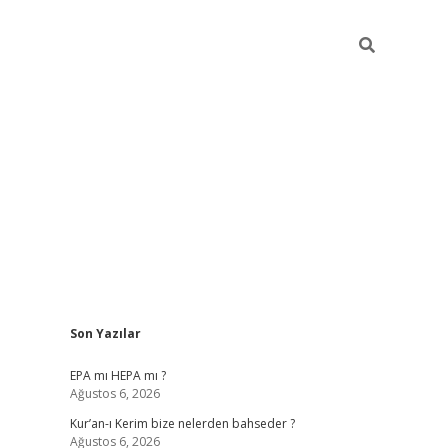
Sidebar
Son Yazılar
betexper
betexpe
EPA mı HEPA mı ?
Ağustos 6, 2026
Kur’an-ı Kerim bize nelerden bahseder ?
Ağustos 6, 2026