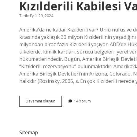
Kızılderili Kabilesi V
Tarih: Eylül 29, 2024
Amerika’da ne kadar Kızılderili var? Ünlü nüfus ve
kıtasında yaklaşık 30 milyon Kızılderilinin yaşadığı
milyondan biraz fazla Kızılderili yaşıyor. ABD’de Hük
ülkelerde, kimlik kartları, sürücü belgeleri, yerel ver
hükümetlerindedir. Bugün, Amerika Birleşik Devlet
“Kızılderili rezervasyonu” bulunmaktadır. Amerika’da 
Amerika Birleşik Devletleri’nin Arizona, Colorado, N
halkıdır (Rosinsky, 2005, s. En çok Kızılderili nerede
Abdde
Devamını okuyun
14 Yorum
Hükümet
Tarafından
Tanınan
Kaç
Kızılderili
Sitemap
Kabilesi