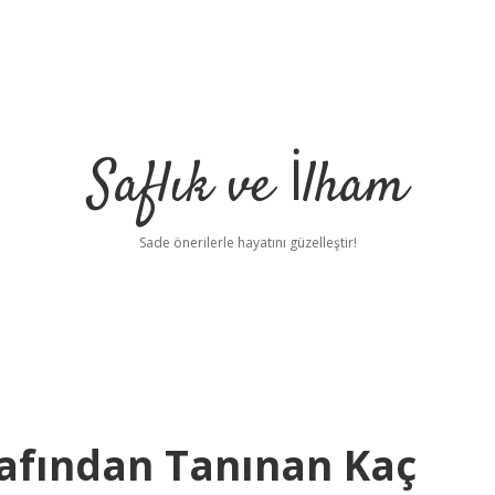
Saflık ve İlham
Sade önerilerle hayatını güzelleştir!
fından Tanınan Kaç