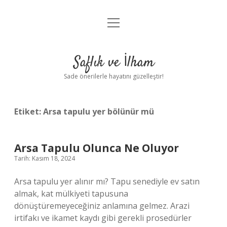
menüyü
Anasayfa
aç
Gizlilik Politikası
Saflık ve İlham
Yasal Uyarı
Sade önerilerle hayatını güzelleştir!
Hakkımızda
Etiket:
Arsa tapulu yer bölünür mü
Arsa Tapulu Olunca Ne Oluyor
Tarih: Kasım 18, 2024
Arsa tapulu yer alınır mı? Tapu senediyle ev satın
almak, kat mülkiyeti tapusuna
dönüştüremeyeceğiniz anlamına gelmez. Arazi
irtifakı ve ikamet kaydı gibi gerekli prosedürler