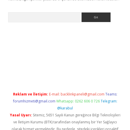
Arama
er
betexper.xyz
Reklam ve İletişim:
E-mail:
backlinkpaneli@gmail.com
Teams:
forumhizmeti@gmail.com
Whatsapp: 0262 606 0 726
Telegram:
@karabul
Yasal Uyarı:
Sitemiz, 5651 Sayılı Kanun gereğince Bilgi Teknolojileri
ve İletişim Kurumu (BTK) tarafından onaylanmış bir Yer Sağlayıcı
olarak hizmet vermektedir. Bu nedenle, sitedeki içerikleri proaktif