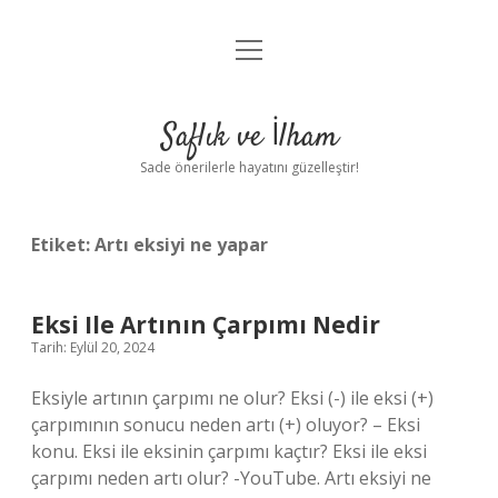
menüyü
Anasayfa
aç
Gizlilik Politikası
Saflık ve İlham
Yasal Uyarı
Sade önerilerle hayatını güzelleştir!
Hakkımızda
Etiket:
Artı eksiyi ne yapar
Eksi Ile Artının Çarpımı Nedir
Tarih: Eylül 20, 2024
Eksiyle artının çarpımı ne olur? Eksi (-) ile eksi (+)
çarpımının sonucu neden artı (+) oluyor? – Eksi
konu. Eksi ile eksinin çarpımı kaçtır? Eksi ile eksi
çarpımı neden artı olur? -YouTube. Artı eksiyi ne