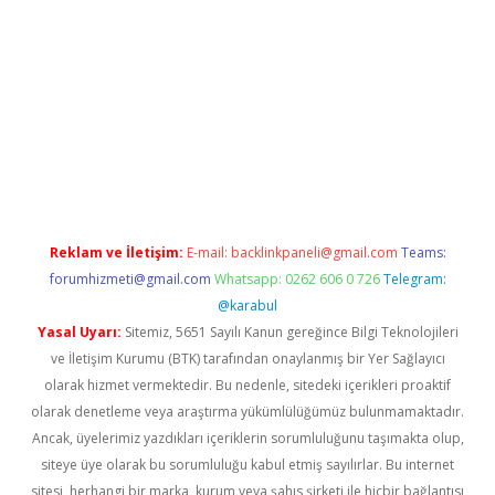
r
betexper.xyz
Reklam ve İletişim:
E-mail:
backlinkpaneli@gmail.com
Teams:
forumhizmeti@gmail.com
Whatsapp: 0262 606 0 726
Telegram:
@karabul
Yasal Uyarı:
Sitemiz, 5651 Sayılı Kanun gereğince Bilgi Teknolojileri
ve İletişim Kurumu (BTK) tarafından onaylanmış bir Yer Sağlayıcı
olarak hizmet vermektedir. Bu nedenle, sitedeki içerikleri proaktif
olarak denetleme veya araştırma yükümlülüğümüz bulunmamaktadır.
Ancak, üyelerimiz yazdıkları içeriklerin sorumluluğunu taşımakta olup,
siteye üye olarak bu sorumluluğu kabul etmiş sayılırlar. Bu internet
sitesi, herhangi bir marka, kurum veya şahıs şirketi ile hiçbir bağlantısı