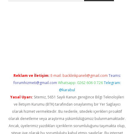
r
betexper.xyz
Reklam ve İletişim:
E-mail:
backlinkpaneli@gmail.com
Teams:
forumhizmeti@gmail.com
Whatsapp: 0262 606 0 726
Telegram:
@karabul
Yasal Uyarı:
Sitemiz, 5651 Sayılı Kanun gereğince Bilgi Teknolojileri
ve İletişim Kurumu (BTK) tarafından onaylanmış bir Yer Sağlayıcı
olarak hizmet vermektedir. Bu nedenle, sitedeki içerikleri proaktif
olarak denetleme veya araştırma yükümlülüğümüz bulunmamaktadır.
Ancak, üyelerimiz yazdıkları içeriklerin sorumluluğunu taşımakta olup,
siteye üye olarak bu sorumluluğu kabul etmiş sayılırlar. Bu internet