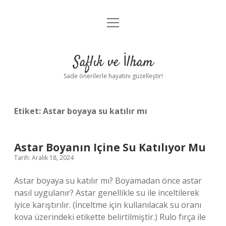
menüyü
Anasayfa
aç
Gizlilik Politikası
Saflık ve İlham
Yasal Uyarı
Sade önerilerle hayatını güzelleştir!
Hakkımızda
Etiket:
Astar boyaya su katılır mı
Astar Boyanın Içine Su Katılıyor Mu
Tarih: Aralık 18, 2024
Astar boyaya su katılır mı? Boyamadan önce astar
nasıl uygulanır? Astar genellikle su ile inceltilerek
iyice karıştırılır. (İnceltme için kullanılacak su oranı
kova üzerindeki etikette belirtilmiştir.) Rulo fırça ile