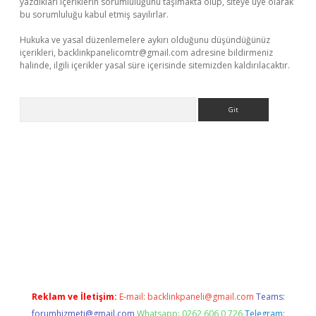
yazdıkları içeriklerin sorumluluğunu taşımakta olup, siteye üye olarak
bu sorumluluğu kabul etmiş sayılırlar.
Hukuka ve yasal düzenlemelere aykırı olduğunu düşündüğünüz
içerikleri,
backlinkpanelicomtr@gmail.com
adresine bildirmeniz
halinde, ilgili içerikler yasal süre içerisinde sitemizden kaldırılacaktır.
Arama
r
betexper.xyz
Reklam ve İletişim:
E-mail:
backlinkpaneli@gmail.com
Teams:
forumhizmeti@gmail.com
Whatsapp: 0262 606 0 726
Telegram: