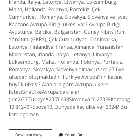
İrlanda, İtalya, Letonya, Litvanya, Lüksemburg,
Malta, Hollanda, Polonya, Portekiz, Çek
Cumhuriyeti, Romanya, Slovakya, Slovenya ve İsveç.
Kaç tane Avrupa Birliği ülkesi var? Avrupa Birliği,
Avusturya, Belçika, Bulgaristan, Güney Kıbrıs Rum
Yönetimi (GKRY), Çek Cumhuriyeti, Danimarka,
Estonya, Finlandiya, Fransa, Almanya, Yunanistan,
Macaristan, İrlanda, İtalya, Letonya, Litvanya,
Lüksemburg, Malta, Hollanda, Polonya, Portekiz,
Romanya, Slovakya, Slovenya olmak üzere 27 üye
ülkeden oluşmaktadır. Türkiye Avrupa’nın kaçıncı
büyük ülkesi? Alanlara göre Avrupa ülkeleri
listesiSıraÜlkeAvrupa’daki alan
(km2)37Türkiye*23.76438Slovenya20.27339Karadağ
13.81240Kosova10. Dünyada kaç ülke var 2024? Bu
liste egemen…
Kaç
Devamını okuyun
Yorum Bırak