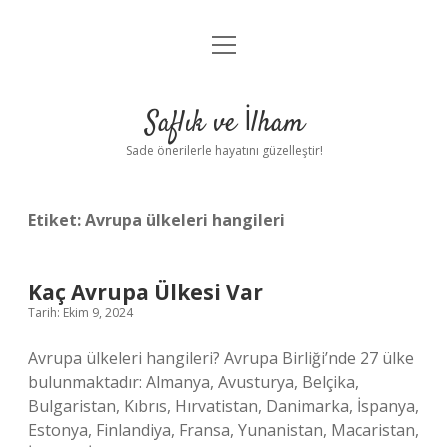
menüyü
Anasayfa
aç
Gizlilik Politikası
Saflık ve İlham
Yasal Uyarı
Sade önerilerle hayatını güzelleştir!
Hakkımızda
Etiket:
Avrupa ülkeleri hangileri
Kaç Avrupa Ülkesi Var
Tarih: Ekim 9, 2024
Avrupa ülkeleri hangileri? Avrupa Birliği’nde 27 ülke
bulunmaktadır: Almanya, Avusturya, Belçika,
Bulgaristan, Kıbrıs, Hırvatistan, Danimarka, İspanya,
Estonya, Finlandiya, Fransa, Yunanistan, Macaristan,