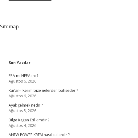
Avrupa
Ülkesi
Var
Sitemap
Sidebar
Son Yazılar
EPA mı HEPA mı ?
Ağustos 6, 2026
Kur’an-ı Kerim bize nelerden bahseder ?
Ağustos 6, 2026
Ayak çelmek nedir ?
Ağustos 5, 2026
Bilge Kağan Etil kimdir ?
Ağustos 4, 2026
ANEW POWER KREM nasıl kullanılır ?