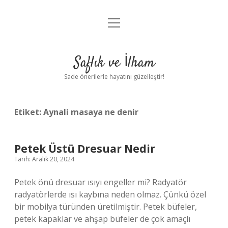
menüyü
Anasayfa
aç
Gizlilik Politikası
Saflık ve İlham
Yasal Uyarı
Sade önerilerle hayatını güzelleştir!
Hakkımızda
Etiket:
Aynali masaya ne denir
Petek Üstü Dresuar Nedir
Tarih: Aralık 20, 2024
Petek önü dresuar ısıyı engeller mi? Radyatör
radyatörlerde ısı kaybına neden olmaz. Çünkü özel
bir mobilya türünden üretilmiştir. Petek büfeler,
petek kapaklar ve ahşap büfeler de çok amaçlı