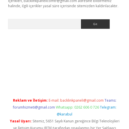
içerikleri,
backlinkpanelicomtr@gmail.com
adresine bildirmeniz
halinde, ilgili içerikler yasal süre içerisinde sitemizden kaldırılacaktır.
Arama
r
betexper.xyz
Reklam ve İletişim:
E-mail:
backlinkpaneli@gmail.com
Teams:
forumhizmeti@gmail.com
Whatsapp: 0262 606 0 726
Telegram:
@karabul
Yasal Uyarı:
Sitemiz, 5651 Sayılı Kanun gereğince Bilgi Teknolojileri
ve İletişim Kurumu (BTK) tarafından onaylanmış bir Yer Sağlayıcı