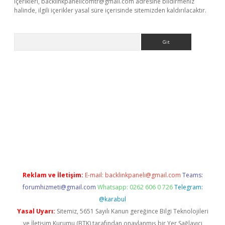
içerikleri,
backlinkpanelicomtr@gmail.com
adresine bildirmeniz
halinde, ilgili içerikler yasal süre içerisinde sitemizden kaldırılacaktır.
Arama
r
betexper.xyz
Reklam ve İletişim:
E-mail:
backlinkpaneli@gmail.com
Teams:
forumhizmeti@gmail.com
Whatsapp: 0262 606 0 726
Telegram:
@karabul
Yasal Uyarı:
Sitemiz, 5651 Sayılı Kanun gereğince Bilgi Teknolojileri
ve İletişim Kurumu (BTK) tarafından onaylanmış bir Yer Sağlayıcı