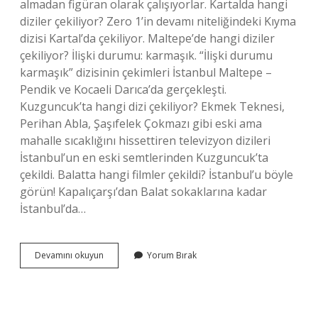
almadan figüran olarak çalışıyorlar. Kartalda hangi
diziler çekiliyor? Zero 1’in devamı niteliğindeki Kıyma
dizisi Kartal’da çekiliyor. Maltepe’de hangi diziler
çekiliyor? İlişki durumu: karmaşık. “İlişki durumu
karmaşık” dizisinin çekimleri İstanbul Maltepe –
Pendik ve Kocaeli Darıca’da gerçekleşti.
Kuzguncuk’ta hangi dizi çekiliyor? Ekmek Teknesi,
Perihan Abla, Şaşıfelek Çokmazı gibi eski ama
mahalle sıcaklığını hissettiren televizyon dizileri
İstanbul’un en eski semtlerinden Kuzguncuk’ta
çekildi. Balatta hangi filmler çekildi? İstanbul’u böyle
görün! Kapalıçarşı’dan Balat sokaklarına kadar
İstanbul’da…
Balat
Devamını okuyun
Yorum Bırak
Hangi
Dizilerde
Oynadı