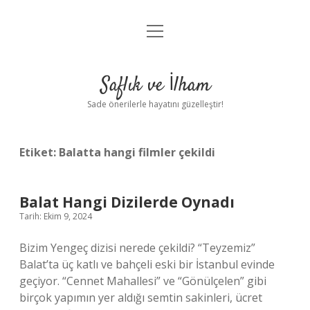
menüyü
Anasayfa
aç
Gizlilik Politikası
Saflık ve İlham
Yasal Uyarı
Sade önerilerle hayatını güzelleştir!
Hakkımızda
Etiket:
Balatta hangi filmler çekildi
Balat Hangi Dizilerde Oynadı
Tarih: Ekim 9, 2024
Bizim Yengeç dizisi nerede çekildi? “Teyzemiz”
Balat’ta üç katlı ve bahçeli eski bir İstanbul evinde
geçiyor. “Cennet Mahallesi” ve “Gönülçelen” gibi
birçok yapımın yer aldığı semtin sakinleri, ücret