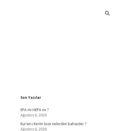
Sidebar
Son Yazılar
EPA mı HEPA mı ?
Ağustos 6, 2026
Kur’an-ı Kerim bize nelerden bahseder ?
Ağustos 6, 2026