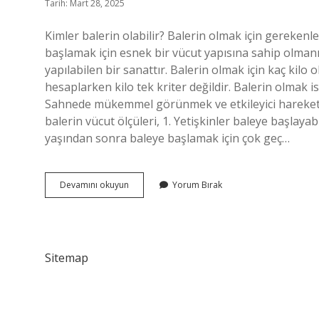
Tarih: Mart 28, 2025
Kimler balerin olabilir? Balerin olmak için gereken
başlamak için esnek bir vücut yapısına sahip olmanı
yapılabilen bir sanattır. Balerin olmak için kaç kilo 
hesaplarken kilo tek kriter değildir. Balerin olmak i
Sahnede mükemmel görünmek ve etkileyici hareketler
balerin vücut ölçüleri, 1. Yetişkinler baleye başlaya
yaşından sonra baleye başlamak için çok geç…
Kimler
Devamını okuyun
Yorum Bırak
Bale
Yapabilir
Sitemap