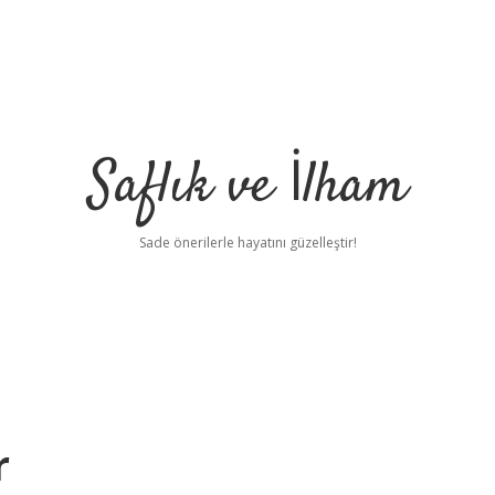
Saflık ve İlham
Sade önerilerle hayatını güzelleştir!
r