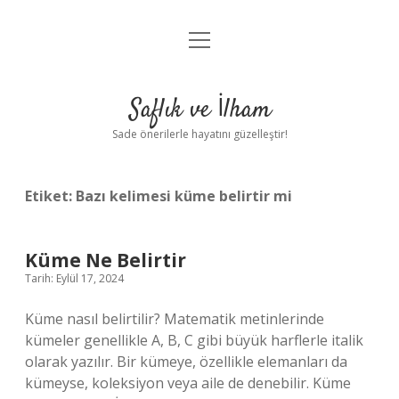
menüyü
Anasayfa
aç
Gizlilik Politikası
Saflık ve İlham
Yasal Uyarı
Sade önerilerle hayatını güzelleştir!
Hakkımızda
Etiket:
Bazı kelimesi küme belirtir mi
Küme Ne Belirtir
Tarih: Eylül 17, 2024
Küme nasıl belirtilir? Matematik metinlerinde
kümeler genellikle A, B, C gibi büyük harflerle italik
olarak yazılır. Bir kümeye, özellikle elemanları da
kümeyse, koleksiyon veya aile de denebilir. Küme