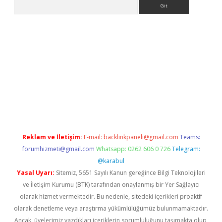
Arama
r
betexper.xyz
Reklam ve İletişim:
E-mail:
backlinkpaneli@gmail.com
Teams:
forumhizmeti@gmail.com
Whatsapp: 0262 606 0 726
Telegram:
@karabul
Yasal Uyarı:
Sitemiz, 5651 Sayılı Kanun gereğince Bilgi Teknolojileri
ve İletişim Kurumu (BTK) tarafından onaylanmış bir Yer Sağlayıcı
olarak hizmet vermektedir. Bu nedenle, sitedeki içerikleri proaktif
olarak denetleme veya araştırma yükümlülüğümüz bulunmamaktadır.
Ancak, üyelerimiz yazdıkları içeriklerin sorumluluğunu taşımakta olup,