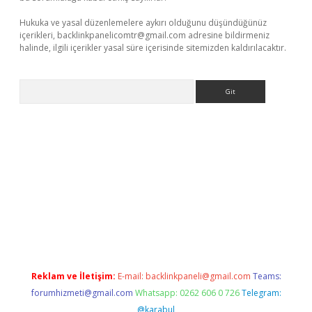
Hukuka ve yasal düzenlemelere aykırı olduğunu düşündüğünüz
içerikleri,
backlinkpanelicomtr@gmail.com
adresine bildirmeniz
halinde, ilgili içerikler yasal süre içerisinde sitemizden kaldırılacaktır.
Arama
r
betexper.xyz
Reklam ve İletişim:
E-mail:
backlinkpaneli@gmail.com
Teams:
forumhizmeti@gmail.com
Whatsapp: 0262 606 0 726
Telegram:
@karabul