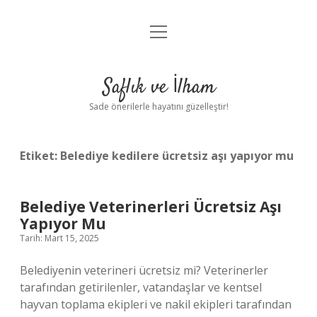
menüyü
Anasayfa
aç
Gizlilik Politikası
Saflık ve İlham
Yasal Uyarı
Sade önerilerle hayatını güzelleştir!
Hakkımızda
Etiket:
Belediye kedilere ücretsiz aşı yapıyor mu
Belediye Veterinerleri Ücretsiz Aşı
Yapıyor Mu
Tarih: Mart 15, 2025
Belediyenin veterineri ücretsiz mi? Veterinerler
tarafından getirilenler, vatandaşlar ve kentsel
hayvan toplama ekipleri ve nakil ekipleri tarafından