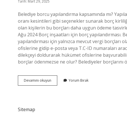
Tarih: Mart 29, 2025
Belediye borcu yapılandırma kapsamında mı? Yapıla
oranı kesintileri gibi seçenekler sunarak borç kirliliğ
olan kişilerin bu borçları daha uygun ödeme tasvirl
Ağu 2024 Borç inşaatları için borç yapılandırması. B
yapılandırması için yalnızca mevcut vergi borçları o
ofislerine gidip e-posta veya T.C-ID numaraları aracı
dilekçeyi doldurarak hükümet ofislerine başvurabili
borçlar ödenmezse ne olur? Belediyeler borçlarını
Belediye
Devamını okuyun
Yorum Bırak
Borçları
Yapılandırılıyor
Mu
Sitemap