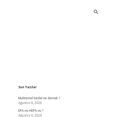
Sidebar
Son Yazılar
betexper
betex
Muhtemel bedel ne demek ?
Ağustos 8, 2026
EPA mı HEPA mı ?
Ağustos 6, 2026