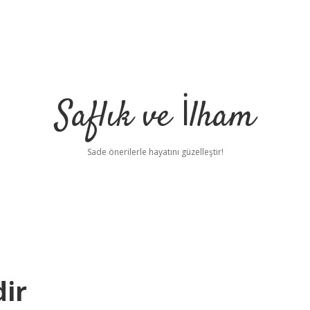
Saflık ve İlham
Sade önerilerle hayatını güzelleştir!
dir