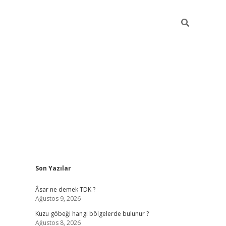
Sidebar
Son Yazılar
betexper
betexpe
Âsar ne demek TDK ?
Ağustos 9, 2026
Kuzu göbeği hangi bölgelerde bulunur ?
Ağustos 8, 2026