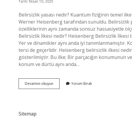
Tarih: Nisan 10, 2025
Belirsizlik yasası nedir? Kuantum fiziğinin temel ilkel
Werner Heisenberg tarafından sunuldu. Belirsizlik pr
özelliklerinin aynı zamanda sonsuz hassasiyetle 
Belirsizlik İlkesi nedir? Heisenberg Belirsizlik İlkes
Yer ve dinamikler aynı anda iyi tanımlanmamıştır. K
tersi de geçerlidir. Heisenberg belirsizlik ilkesi nedi
gösterilmiştir. Bu ilke; Bir parçacığın konumunun ve d
konum ve dürtü aynı anda…
Belirsizlik
Devamını okuyun
Yorum Bırak
Yasasi
Nedir
Sitemap