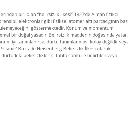
erinden biri olan “belirsizlik ilkesi” 1927’de Alman fizikçi
ensibi, elektronlar gibi fiziksel atomer altı parçacığının baz
ölçülemeyeceğini göstermektedir. Konum ve momentum
i temel bir doğal yasadır. Belirsizlik maddenin doğasında yatar.
onum iyi tanımlanırsa, dürtü tanımlanması kolay değildir vey
r 9. sınıf? Bu ifade Heisenberg Belirsizlik İlkesi olarak
ürtüdeki belirsizliklerin, tahta sabiti ile belirtilen veya