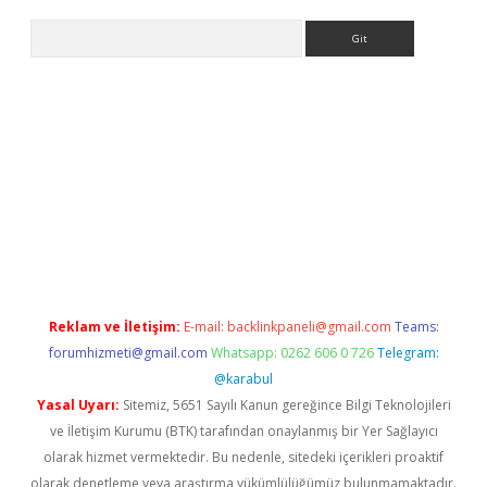
Arama
texper
betexper.xyz
Reklam ve İletişim:
E-mail:
backlinkpaneli@gmail.com
Teams:
forumhizmeti@gmail.com
Whatsapp: 0262 606 0 726
Telegram:
@karabul
Yasal Uyarı:
Sitemiz, 5651 Sayılı Kanun gereğince Bilgi Teknolojileri
ve İletişim Kurumu (BTK) tarafından onaylanmış bir Yer Sağlayıcı
olarak hizmet vermektedir. Bu nedenle, sitedeki içerikleri proaktif
olarak denetleme veya araştırma yükümlülüğümüz bulunmamaktadır.