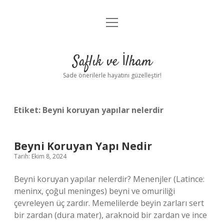
menüyü
Anasayfa
aç
Gizlilik Politikası
Saflık ve İlham
Yasal Uyarı
Sade önerilerle hayatını güzelleştir!
Hakkımızda
Etiket:
Beyni koruyan yapılar nelerdir
Beyni Koruyan Yapı Nedir
Tarih: Ekim 8, 2024
Beyni koruyan yapılar nelerdir? Menenjler (Latince:
meninx, çoğul meninges) beyni ve omuriliği
çevreleyen üç zardır. Memelilerde beyin zarları sert
bir zardan (dura mater), araknoid bir zardan ve ince