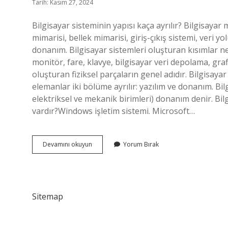
Tarih: Kasım 27, 2024
Bilgisayar sisteminin yapısı kaça ayrılır? Bilgisayar
mimarisi, bellek mimarisi, giriş-çıkış sistemi, veri yo
donanım. Bilgisayar sistemleri oluşturan kısımlar ne
monitör, fare, klavye, bilgisayar veri depolama, grafi
oluşturan fiziksel parçaların genel adıdır. Bilgisaya
elemanlar iki bölüme ayrılır: yazılım ve donanım. Bilg
elektriksel ve mekanik birimleri) donanım denir. Bilg
vardır?Windows işletim sistemi. Microsoft…
Bilgisayar
Devamını okuyun
Yorum Bırak
Sisteminin
Yapısı
Nedir
Sitemap