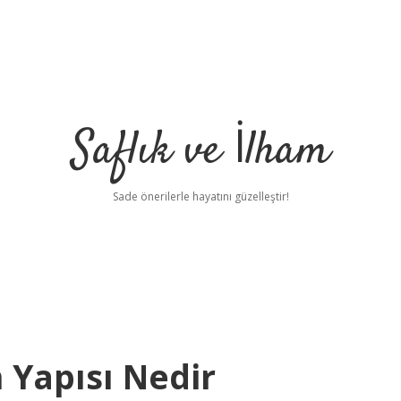
Saflık ve İlham
Sade önerilerle hayatını güzelleştir!
n Yapısı Nedir