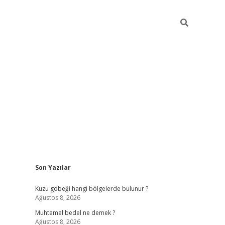
Sidebar
Son Yazılar
betexper
betexper
Kuzu göbeği hangi bölgelerde bulunur ?
Ağustos 8, 2026
Muhtemel bedel ne demek ?
Ağustos 8, 2026