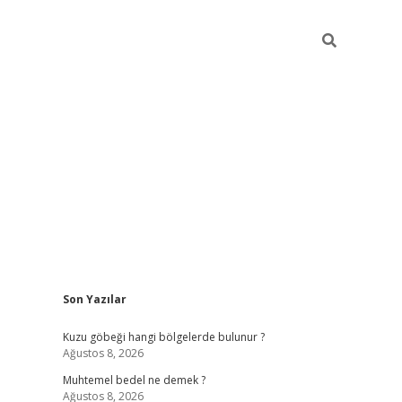
Sidebar
Son Yazılar
betexper
betexpe
Kuzu göbeği hangi bölgelerde bulunur ?
Ağustos 8, 2026
Muhtemel bedel ne demek ?
Ağustos 8, 2026