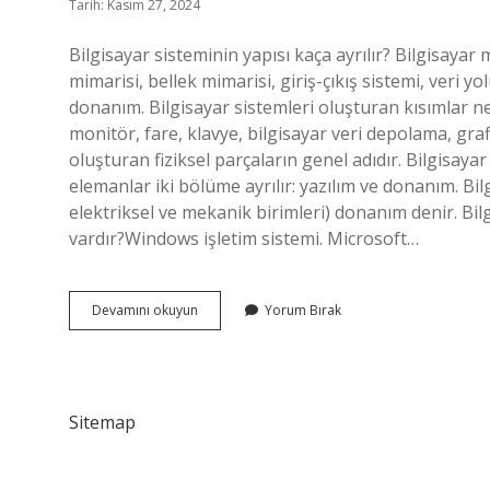
Tarih: Kasım 27, 2024
Bilgisayar sisteminin yapısı kaça ayrılır? Bilgisayar
mimarisi, bellek mimarisi, giriş-çıkış sistemi, veri yo
donanım. Bilgisayar sistemleri oluşturan kısımlar ne
monitör, fare, klavye, bilgisayar veri depolama, grafi
oluşturan fiziksel parçaların genel adıdır. Bilgisaya
elemanlar iki bölüme ayrılır: yazılım ve donanım. Bilg
elektriksel ve mekanik birimleri) donanım denir. Bilg
vardır?Windows işletim sistemi. Microsoft…
Bilgisayar
Devamını okuyun
Yorum Bırak
Sisteminin
Yapısı
Nedir
Sitemap