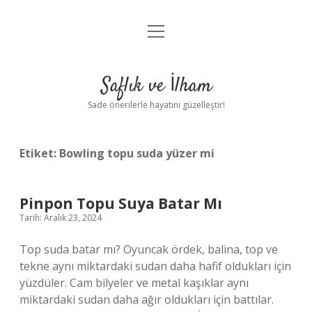
menüyü
Anasayfa
aç
Gizlilik Politikası
Saflık ve İlham
Yasal Uyarı
Sade önerilerle hayatını güzelleştir!
Hakkımızda
Etiket:
Bowling topu suda yüzer mi
Pinpon Topu Suya Batar Mı
Tarih: Aralık 23, 2024
Top suda batar mı? Oyuncak ördek, balina, top ve
tekne aynı miktardaki sudan daha hafif oldukları için
yüzdüler. Cam bilyeler ve metal kaşıklar aynı
miktardaki sudan daha ağır oldukları için battılar.