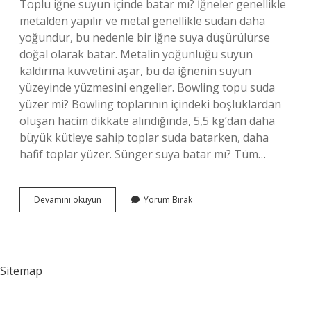
Toplu iğne suyun içinde batar mı? İğneler genellikle
metalden yapılır ve metal genellikle sudan daha
yoğundur, bu nedenle bir iğne suya düşürülürse
doğal olarak batar. Metalin yoğunluğu suyun
kaldırma kuvvetini aşar, bu da iğnenin suyun
yüzeyinde yüzmesini engeller. Bowling topu suda
yüzer mi? Bowling toplarının içindeki boşluklardan
oluşan hacim dikkate alındığında, 5,5 kg’dan daha
büyük kütleye sahip toplar suda batarken, daha
hafif toplar yüzer. Sünger suya batar mı? Tüm…
Pinpon
Devamını okuyun
Yorum Bırak
Topu
Suya
Batar
Mı
Sitemap