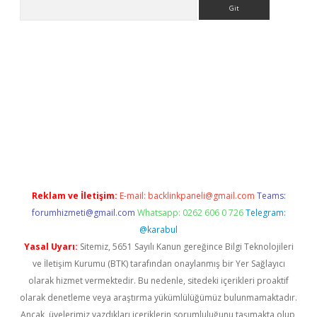
Arama
r
betexper.xyz
Reklam ve İletişim:
E-mail:
backlinkpaneli@gmail.com
Teams:
forumhizmeti@gmail.com
Whatsapp: 0262 606 0 726
Telegram:
@karabul
Yasal Uyarı:
Sitemiz, 5651 Sayılı Kanun gereğince Bilgi Teknolojileri
ve İletişim Kurumu (BTK) tarafından onaylanmış bir Yer Sağlayıcı
olarak hizmet vermektedir. Bu nedenle, sitedeki içerikleri proaktif
olarak denetleme veya araştırma yükümlülüğümüz bulunmamaktadır.
Ancak, üyelerimiz yazdıkları içeriklerin sorumluluğunu taşımakta olup,