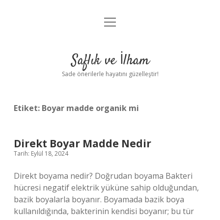
menüyü
Anasayfa
aç
Gizlilik Politikası
Saflık ve İlham
Yasal Uyarı
Sade önerilerle hayatını güzelleştir!
Hakkımızda
Etiket:
Boyar madde organik mi
Direkt Boyar Madde Nedir
Tarih: Eylül 18, 2024
Direkt boyama nedir? Doğrudan boyama Bakteri
hücresi negatif elektrik yüküne sahip olduğundan,
bazik boyalarla boyanır. Boyamada bazik boya
kullanıldığında, bakterinin kendisi boyanır; bu tür