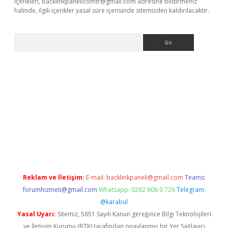
içerikleri,
backlinkpanelicomtr@gmail.com
adresine bildirmeniz
halinde, ilgili içerikler yasal süre içerisinde sitemizden kaldırılacaktır.
Arama
betexper.xyz
Reklam ve İletişim:
E-mail:
backlinkpaneli@gmail.com
Teams:
forumhizmeti@gmail.com
Whatsapp: 0262 606 0 726
Telegram:
@karabul
Yasal Uyarı:
Sitemiz, 5651 Sayılı Kanun gereğince Bilgi Teknolojileri
ve İletişim Kurumu (BTK) tarafından onaylanmış bir Yer Sağlayıcı