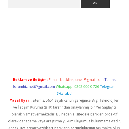
Arama
er
betexper.xyz
Reklam ve İletişim:
E-mail:
backlinkpaneli@gmail.com
Teams:
forumhizmeti@gmail.com
Whatsapp: 0262 606 0 726
Telegram:
@karabul
Yasal Uyarı:
Sitemiz, 5651 Sayılı Kanun gereğince Bilgi Teknolojileri
ve İletişim Kurumu (BTK) tarafından onaylanmış bir Yer Sağlayıcı
olarak hizmet vermektedir. Bu nedenle, sitedeki içerikleri proaktif
olarak denetleme veya araştırma yükümlülüğümüz bulunmamaktadır.
Ancak, üyelerimiz yazdıkları içeriklerin sorumluluğunu taşımakta olup,