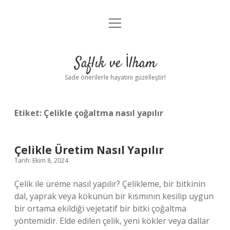
menüyü
Anasayfa
aç
Gizlilik Politikası
Saflık ve İlham
Yasal Uyarı
Sade önerilerle hayatını güzelleştir!
Hakkımızda
Etiket:
Çelikle çoğaltma nasıl yapılır
Çelikle Üretim Nasıl Yapılır
Tarih: Ekim 8, 2024
Çelik ile üreme nasıl yapılır? Çelikleme, bir bitkinin
dal, yaprak veya kökünün bir kısmının kesilip uygun
bir ortama ekildiği vejetatif bir bitki çoğaltma
yöntemidir. Elde edilen çelik, yeni kökler veya dallar