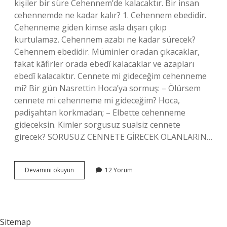
kişiler bir süre Cehennem’de kalacaktır. Bir insan
cehennemde ne kadar kalır? 1. Cehennem ebedidir.
Cehenneme giden kimse asla dışarı çıkıp
kurtulamaz. Cehennem azabı ne kadar sürecek?
Cehennem ebedidir. Müminler oradan çıkacaklar,
fakat kâfirler orada ebedî kalacaklar ve azapları
ebedî kalacaktır. Cennete mi gideceğim cehenneme
mi? Bir gün Nasrettin Hoca’ya sormuş: – Ölürsem
cennete mi cehenneme mi gideceğim? Hoca,
padişahtan korkmadan; – Elbette cehenneme
gideceksin. Kimler sorgusuz sualsiz cennete
girecek? SORUSUZ CENNETE GİRECEK OLANLARIN…
Her
Devamını okuyun
12 Yorum
Insan
Cehenneme
Girecek
Mi
Sitemap