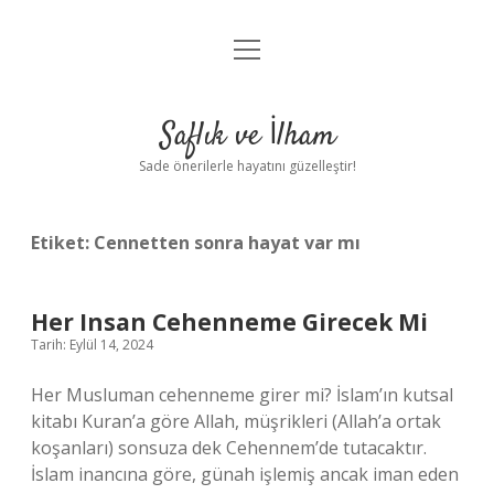
menüyü
Anasayfa
aç
Gizlilik Politikası
Saflık ve İlham
Yasal Uyarı
Sade önerilerle hayatını güzelleştir!
Hakkımızda
Etiket:
Cennetten sonra hayat var mı
Her Insan Cehenneme Girecek Mi
Tarih: Eylül 14, 2024
Her Musluman cehenneme girer mi? İslam’ın kutsal
kitabı Kuran’a göre Allah, müşrikleri (Allah’a ortak
koşanları) sonsuza dek Cehennem’de tutacaktır.
İslam inancına göre, günah işlemiş ancak iman eden