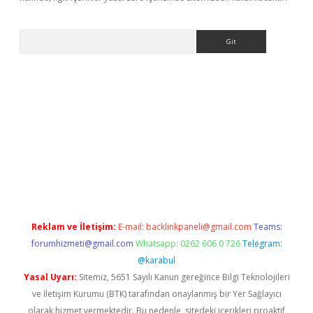
Arama
r
betexper.xyz
Reklam ve İletişim:
E-mail:
backlinkpaneli@gmail.com
Teams:
forumhizmeti@gmail.com
Whatsapp: 0262 606 0 726
Telegram:
@karabul
Yasal Uyarı:
Sitemiz, 5651 Sayılı Kanun gereğince Bilgi Teknolojileri
ve İletişim Kurumu (BTK) tarafından onaylanmış bir Yer Sağlayıcı
olarak hizmet vermektedir. Bu nedenle, sitedeki içerikleri proaktif