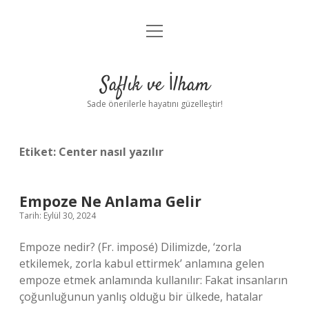
menüyü
Anasayfa
aç
Gizlilik Politikası
Saflık ve İlham
Yasal Uyarı
Sade önerilerle hayatını güzelleştir!
Hakkımızda
Etiket:
Center nasıl yazılır
Empoze Ne Anlama Gelir
Tarih: Eylül 30, 2024
Empoze nedir? (Fr. imposé) Dilimizde, ‘zorla
etkilemek, zorla kabul ettirmek’ anlamına gelen
empoze etmek anlamında kullanılır: Fakat insanların
çoğunluğunun yanlış olduğu bir ülkede, hatalar