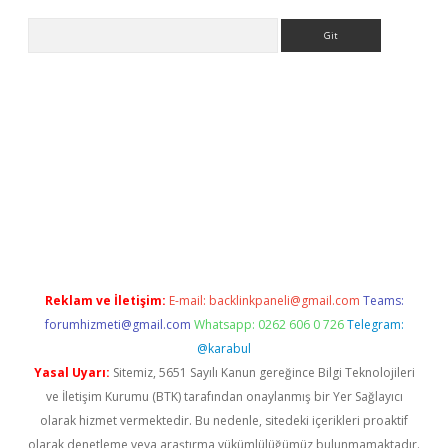
Arama
r
betexper.xyz
Reklam ve İletişim:
E-mail:
backlinkpaneli@gmail.com
Teams:
forumhizmeti@gmail.com
Whatsapp: 0262 606 0 726
Telegram:
@karabul
Yasal Uyarı:
Sitemiz, 5651 Sayılı Kanun gereğince Bilgi Teknolojileri
ve İletişim Kurumu (BTK) tarafından onaylanmış bir Yer Sağlayıcı
olarak hizmet vermektedir. Bu nedenle, sitedeki içerikleri proaktif
olarak denetleme veya araştırma yükümlülüğümüz bulunmamaktadır.