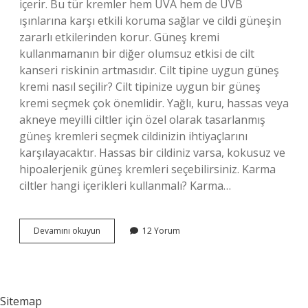
içerir. Bu tür kremler hem UVA hem de UVB
ışınlarına karşı etkili koruma sağlar ve cildi güneşin
zararlı etkilerinden korur. Güneş kremi
kullanmamanın bir diğer olumsuz etkisi de cilt
kanseri riskinin artmasıdır. Cilt tipine uygun güneş
kremi nasıl seçilir? Cilt tipinize uygun bir güneş
kremi seçmek çok önemlidir. Yağlı, kuru, hassas veya
akneye meyilli ciltler için özel olarak tasarlanmış
güneş kremleri seçmek cildinizin ihtiyaçlarını
karşılayacaktır. Hassas bir cildiniz varsa, kokusuz ve
hipoalerjenik güneş kremleri seçebilirsiniz. Karma
ciltler hangi içerikleri kullanmalı? Karma…
Karma
Devamını okuyun
12 Yorum
Ciltler
Için
Güneş
Kremi
Nasıl
Sitemap
Olmalı