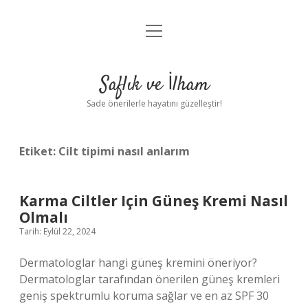
menüyü
Anasayfa
aç
Gizlilik Politikası
Saflık ve İlham
Yasal Uyarı
Sade önerilerle hayatını güzelleştir!
Hakkımızda
Etiket:
Cilt tipimi nasıl anlarım
Karma Ciltler Için Güneş Kremi Nasıl
Olmalı
Tarih: Eylül 22, 2024
Dermatologlar hangi güneş kremini öneriyor?
Dermatologlar tarafından önerilen güneş kremleri
geniş spektrumlu koruma sağlar ve en az SPF 30