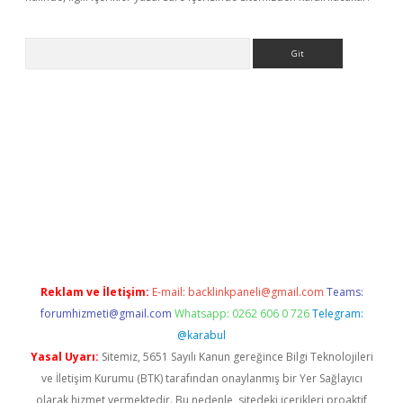
Arama
er
betexper.xyz
Reklam ve İletişim:
E-mail:
backlinkpaneli@gmail.com
Teams:
forumhizmeti@gmail.com
Whatsapp: 0262 606 0 726
Telegram:
@karabul
Yasal Uyarı:
Sitemiz, 5651 Sayılı Kanun gereğince Bilgi Teknolojileri
ve İletişim Kurumu (BTK) tarafından onaylanmış bir Yer Sağlayıcı
olarak hizmet vermektedir. Bu nedenle, sitedeki içerikleri proaktif