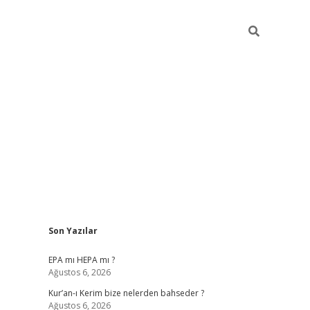
Sidebar
Son Yazılar
betexper
betex
EPA mı HEPA mı ?
Ağustos 6, 2026
Kur’an-ı Kerim bize nelerden bahseder ?
Ağustos 6, 2026