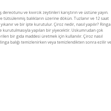
ış dereotunu ve kıvırcık zeytinleri karıştırın ve üstüne yayın.
 ve tütsülenmiş balıkların üzerine dökün. Tuzlanır ve 12 saat
ıkanır ve bir ipte kurutulur. Çiroz nedir, nasıl yapılır? Ringa
te kurutulmasıyla yapılan bir yiyecektir. Uskumrudan çok
len bir gıda maddesi üretmek için kullanılır. Çiroz nasıl
 Ringa balığı temizlenirken veya temizlendikten sonra ezilir v