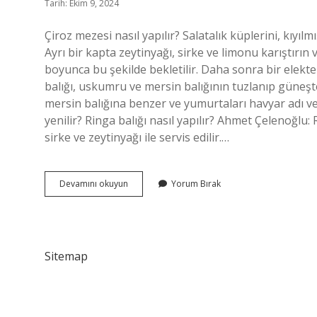
Tarih: Ekim 9, 2024
Çiroz mezesi nasıl yapılır? Salatalık küplerini, kıyılm
Ayrı bir kapta zeytinyağı, sirke ve limonu karıştırın
boyunca bu şekilde bekletilir. Daha sonra bir elekte y
balığı, uskumru ve mersin balığının tuzlanıp güneş
mersin balığına benzer ve yumurtaları havyar adı veri
yenilir? Ringa balığı nasıl yapılır? Ahmet Çelenoğlu:
sirke ve zeytinyağı ile servis edilir.…
Çiroz
Devamını okuyun
Yorum Bırak
Mezesi
Nedir
Sitemap