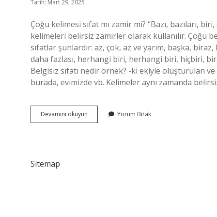
Tarih: Mart 29, 2025
Çoğu kelimesi sıfat mı zamir mi? “Bazı, bazıları, biri, d
kelimeleri belirsiz zamirler olarak kullanılır. Çoğu be
sıfatlar şunlardır: az, çok, az ve yarım, başka, biraz,
daha fazlası, herhangi biri, herhangi biri, hiçbiri, b
Belgisiz sıfatı nedir örnek? -ki ekiyle oluşturulan ve
burada, evimizde vb. Kelimeler aynı zamanda belirsizli
Çoğu
Devamını okuyun
Yorum Bırak
Hangi
Sıfattır
Sitemap