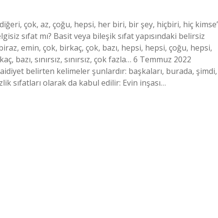
iğeri, çok, az, çoğu, hepsi, her biri, bir şey, hiçbiri, hiç kimse
lgisiz sıfat mı? Basit veya bileşik sıfat yapısındaki belirsiz
 biraz, emin, çok, birkaç, çok, bazı, hepsi, hepsi, çoğu, hepsi,
irkaç, bazı, sınırsız, sınırsız, çok fazla… 6 Temmuz 2022
 aidiyet belirten kelimeler şunlardır: başkaları, burada, şimdi,
k sıfatları olarak da kabul edilir: Evin inşası…