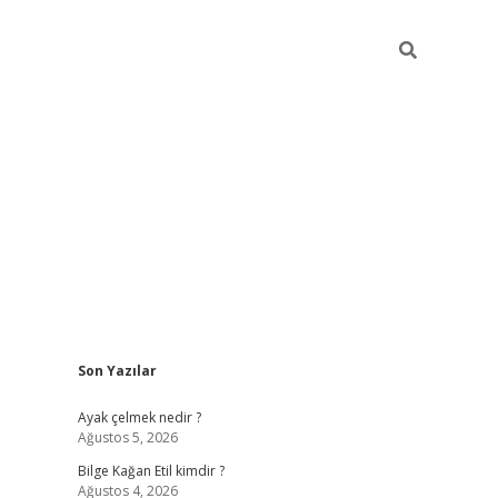
Sidebar
Son Yazılar
betexper
betexpe
Ayak çelmek nedir ?
Ağustos 5, 2026
Bilge Kağan Etil kimdir ?
Ağustos 4, 2026