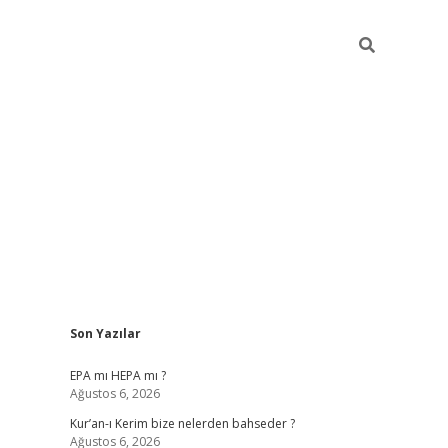
Sidebar
Son Yazılar
betexper
betexp
EPA mı HEPA mı ?
Ağustos 6, 2026
Kur’an-ı Kerim bize nelerden bahseder ?
Ağustos 6, 2026