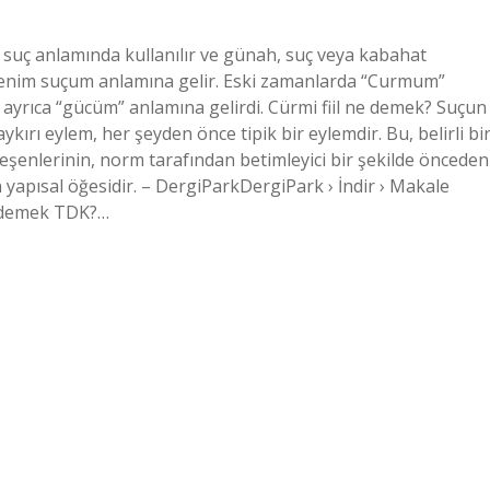
uç anlamında kullanılır ve günah, suç veya kabahat
benim suçum anlamına gelir. Eski zamanlarda “Curmum”
 ayrıca “gücüm” anlamına gelirdi. Cürmi fiil ne demek? Suçun
 aykırı eylem, her şeyden önce tipik bir eylemdir. Bu, belirli bi
eşenlerinin, norm tarafından betimleyici bir şekilde önceden
yapısal öğesidir. – DergiParkDergiPark › İndir › Makale
e demek TDK?…