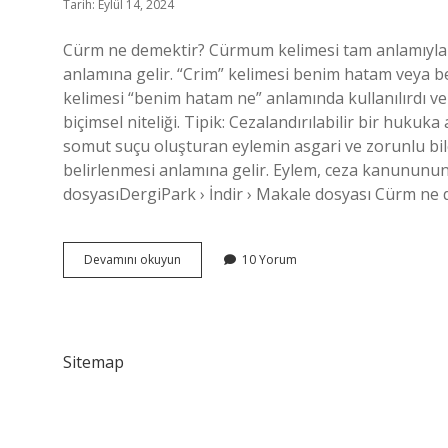
Tarih: Eylül 14, 2024
Cürm ne demektir? Cürmum kelimesi tam anlamıyla s
anlamına gelir. “Crim” kelimesi benim hatam veya 
kelimesi “benim hatam ne” anlamında kullanılırdı ve
biçimsel niteliği. Tipik: Cezalandırılabilir bir hukuka
somut suçu oluşturan eylemin asgari ve zorunlu bil
belirlenmesi anlamına gelir. Eylem, ceza kanununun 
dosyasıDergiPark › İndir › Makale dosyası Cürm n
Cürm
Devamını okuyun
10 Yorum
Eylemek
Ne
Demek
Sitemap