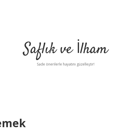
Saflık ve İlham
Sade önerilerle hayatını güzelleştir!
emek