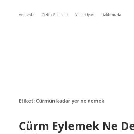
Anasayfa
Gizlilik Politikası
Yasal Uyarı
Hakkımızda
Etiket:
Cürmün kadar yer ne demek
Cürm Eylemek Ne D