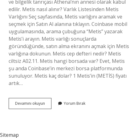
ve bilgelik tanrıçası Athena’nın annesi olarak kabul
edilir. Metis nasıl alınır? Varlık Listesinden Metis
Varlığını Seç sayfasında, Metis varlığını aramak ve
seçmek için Satın Al alanına tıklayın. Coinbase mobil
uygulamasında, arama çubuğuna “Metis” yazarak
Metis’i arayın. Metis varlığı sonuçlarda
göründüğünde, satın alma ekranını açmak için Metis
varlığına dokunun. Metis cep defteri nedir? Metis
ciltsiz A02.11. Metis hangi borsada var? Evet, Metis
şu anda Coinbase’in merkezi borsa platformunda
sunuluyor. Metis kaç dolar? 1 Metis’in (METİS) fiyatı
artık…
Metis
Devamını okuyun
Yorum Bırak
Uygulaması
Nedir
Sitemap