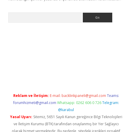
Arama
r
betexper.xyz
Reklam ve İletişim:
E-mail:
backlinkpaneli@gmail.com
Teams:
forumhizmeti@gmail.com
Whatsapp: 0262 606 0 726
Telegram:
@karabul
Yasal Uyarı:
Sitemiz, 5651 Sayılı Kanun gereğince Bilgi Teknolojileri
ve İletişim Kurumu (BTK) tarafından onaylanmış bir Yer Sağlayıcı
olarak hizmet vermektedir. Bu nedenle, sitedeki içerikleri proaktif