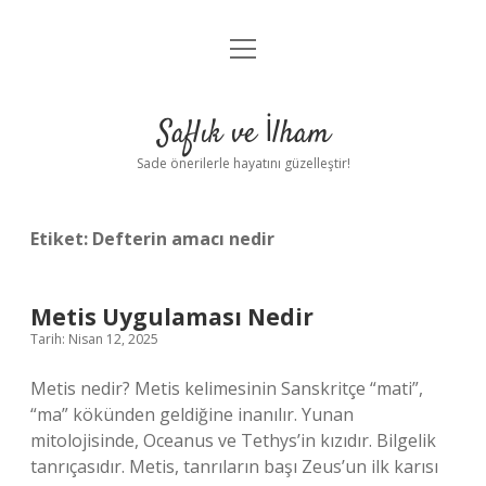
menüyü
Anasayfa
aç
Gizlilik Politikası
Saflık ve İlham
Yasal Uyarı
Sade önerilerle hayatını güzelleştir!
Hakkımızda
Etiket:
Defterin amacı nedir
Metis Uygulaması Nedir
Tarih: Nisan 12, 2025
Metis nedir? Metis kelimesinin Sanskritçe “mati”,
“ma” kökünden geldiğine inanılır. Yunan
mitolojisinde, Oceanus ve Tethys’in kızıdır. Bilgelik
tanrıçasıdır. Metis, tanrıların başı Zeus’un ilk karısı