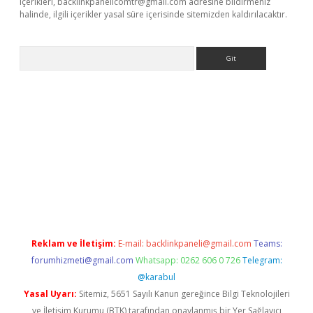
içerikleri,
backlinkpanelicomtr@gmail.com
adresine bildirmeniz
halinde, ilgili içerikler yasal süre içerisinde sitemizden kaldırılacaktır.
Arama
texper
betexper.xyz
Reklam ve İletişim:
E-mail:
backlinkpaneli@gmail.com
Teams:
forumhizmeti@gmail.com
Whatsapp: 0262 606 0 726
Telegram:
@karabul
Yasal Uyarı:
Sitemiz, 5651 Sayılı Kanun gereğince Bilgi Teknolojileri
ve İletişim Kurumu (BTK) tarafından onaylanmış bir Yer Sağlayıcı