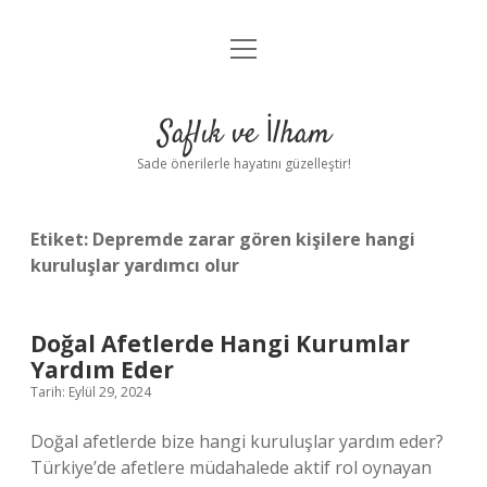
menüyü
Anasayfa
aç
Gizlilik Politikası
Saflık ve İlham
Yasal Uyarı
Sade önerilerle hayatını güzelleştir!
Hakkımızda
Etiket:
Depremde zarar gören kişilere hangi
kuruluşlar yardımcı olur
Doğal Afetlerde Hangi Kurumlar
Yardım Eder
Tarih: Eylül 29, 2024
Doğal afetlerde bize hangi kuruluşlar yardım eder?
Türkiye’de afetlere müdahalede aktif rol oynayan