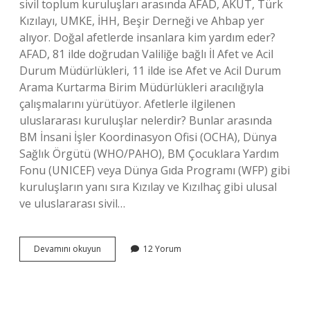
sivil toplum kuruluşları arasında AFAD, AKUT, Türk
Kızılayı, UMKE, İHH, Beşir Derneği ve Ahbap yer
alıyor. Doğal afetlerde insanlara kim yardım eder?
AFAD, 81 ilde doğrudan Valiliğe bağlı İl Afet ve Acil
Durum Müdürlükleri, 11 ilde ise Afet ve Acil Durum
Arama Kurtarma Birim Müdürlükleri aracılığıyla
çalışmalarını yürütüyor. Afetlerle ilgilenen
uluslararası kuruluşlar nelerdir? Bunlar arasında
BM İnsani İşler Koordinasyon Ofisi (OCHA), Dünya
Sağlık Örgütü (WHO/PAHO), BM Çocuklara Yardım
Fonu (UNICEF) veya Dünya Gıda Programı (WFP) gibi
kuruluşların yanı sıra Kızılay ve Kızılhaç gibi ulusal
ve uluslararası sivil…
Doğal
Devamını okuyun
12 Yorum
Afetlerde
Hangi
Kurumlar
Yardım