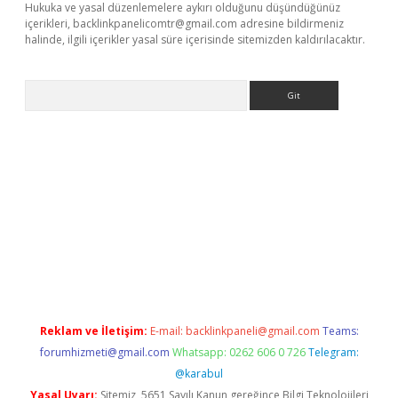
Hukuka ve yasal düzenlemelere aykırı olduğunu düşündüğünüz
içerikleri,
backlinkpanelicomtr@gmail.com
adresine bildirmeniz
halinde, ilgili içerikler yasal süre içerisinde sitemizden kaldırılacaktır.
Arama
r
betexper.xyz
Reklam ve İletişim:
E-mail:
backlinkpaneli@gmail.com
Teams:
forumhizmeti@gmail.com
Whatsapp: 0262 606 0 726
Telegram:
@karabul
Yasal Uyarı:
Sitemiz, 5651 Sayılı Kanun gereğince Bilgi Teknolojileri