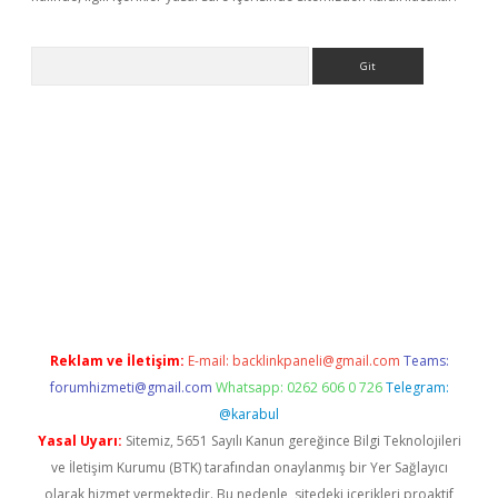
Arama
r
betexper.xyz
Reklam ve İletişim:
E-mail:
backlinkpaneli@gmail.com
Teams:
forumhizmeti@gmail.com
Whatsapp: 0262 606 0 726
Telegram:
@karabul
Yasal Uyarı:
Sitemiz, 5651 Sayılı Kanun gereğince Bilgi Teknolojileri
ve İletişim Kurumu (BTK) tarafından onaylanmış bir Yer Sağlayıcı
olarak hizmet vermektedir. Bu nedenle, sitedeki içerikleri proaktif