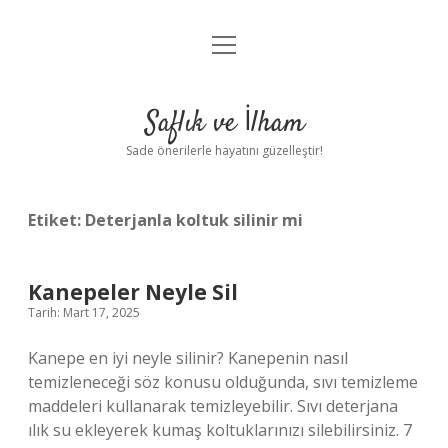
menüyü
Anasayfa
aç
Gizlilik Politikası
Saflık ve İlham
Yasal Uyarı
Sade önerilerle hayatını güzelleştir!
Hakkımızda
Etiket:
Deterjanla koltuk silinir mi
Kanepeler Neyle Sil
Tarih: Mart 17, 2025
Kanepe en iyi neyle silinir? Kanepenin nasıl
temizleneceği söz konusu olduğunda, sıvı temizleme
maddeleri kullanarak temizleyebilir. Sıvı deterjana
ılık su ekleyerek kumaş koltuklarınızı silebilirsiniz. 7